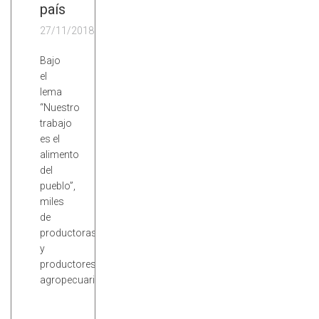
país
27/11/2018
Bajo
el
lema
“Nuestro
trabajo
es el
alimento
del
pueblo”,
miles
de
productoras
y
productores
agropecuarios…