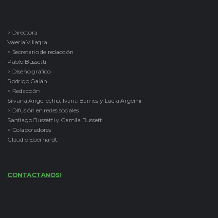
> Directora
Valeria Villagra
> Secretario de redacción
Pablo Bussetti
> Diseño gráfico
Rodrigo Galán
> Redacción
Silvana Angelicchio, Ivana Barrios y Lucía Argemi
> Difusión en redes sociales
Santiago Bussetti y Camila Bussetti
> Colaboradores
Claudio Eberhardt
CONTACTANOS!