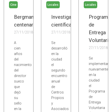
Cine
Locales
Locales
Bergman
Investigaciones
Programa
centenario
científicas
de
Entrega
27/11/2018
27/11/2018
Voluntaria
A
Se
27/11/2018
cien
desarrolló
años
en la
Se
del
ciudad
implementará
nacimiento
el
nuevamente
del
segundo
en la
director
encuentro
ciudad
sueco
anual
el
que
de
Programa
dejó
Centros
de
su
Propios
Entrega
sello
y
Voluntaria
en la
Asociados