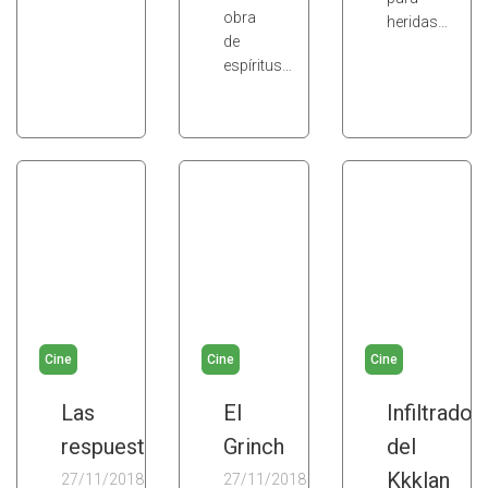
obra
heridas…
de
espíritus…
Cine
Cine
Cine
Las
El
Infiltrado
respuestas
Grinch
del
Kkklan
27/11/2018
27/11/2018