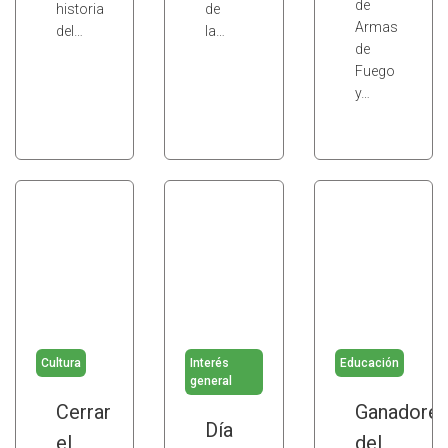
de
historia
de
Armas
del…
la…
de
Fuego
y…
Cultura
Interés
Educación
general
Cerrar
Ganadore
Día
el
del