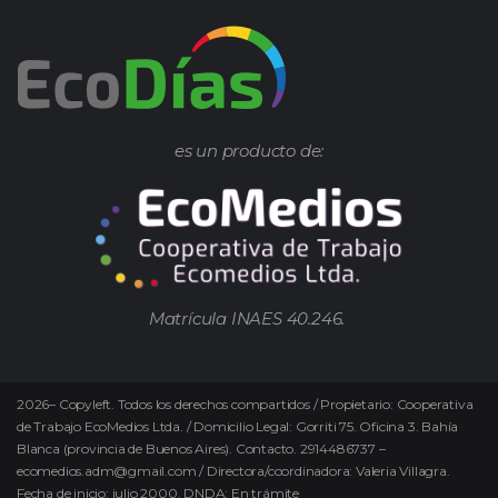
es un producto de:
Matrícula INAES 40.246.
2026
–
Copyleft.
Todos los derechos compartidos / Propietario: Cooperativa
de Trabajo EcoMedios Ltda. / Domicilio Legal: Gorriti 75. Oficina 3. Bahía
Blanca (provincia de Buenos Aires). Contacto. 2914486737 –
ecomedios.adm@gmail.com / Directora/coordinadora: Valeria Villagra.
Fecha de inicio: julio 2000. DNDA: En trámite