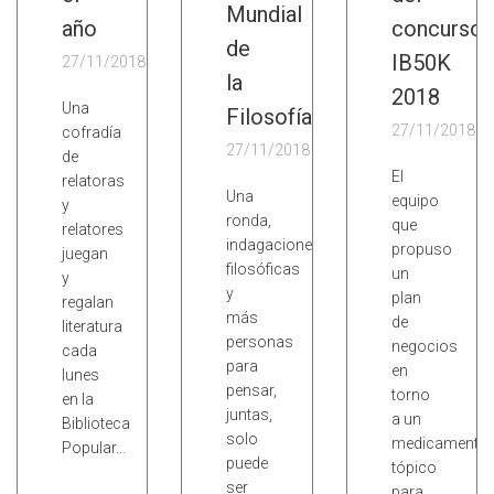
Mundial
año
concurso
de
IB50K
27/11/2018
la
2018
Una
Filosofía
27/11/2018
cofradía
27/11/2018
de
El
relatoras
Una
equipo
y
ronda,
que
relatores
indagaciones
propuso
juegan
filosóficas
un
y
y
plan
regalan
más
de
literatura
personas
negocios
cada
para
en
lunes
pensar,
torno
en la
juntas,
a un
Biblioteca
solo
medicamento
Popular…
puede
tópico
ser
para