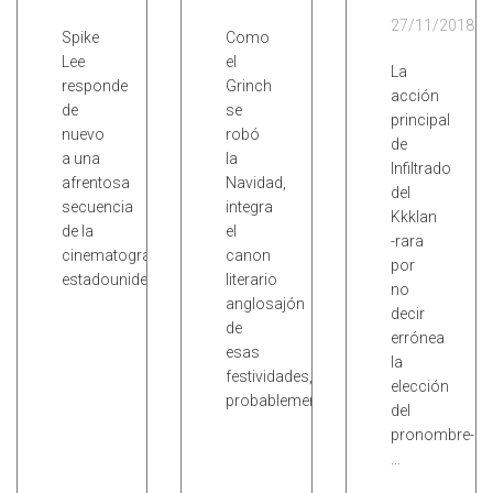
27/11/2018
Spike
Como
Lee
el
La
responde
Grinch
acción
de
se
principal
nuevo
robó
de
a una
la
Infiltrado
afrentosa
Navidad,
del
secuencia
integra
Kkklan
de la
el
-rara
cinematografía
canon
por
estadounidense.
literario
no
anglosajón
decir
de
errónea
esas
la
festividades,
elección
probablemente…
del
pronombre-
…