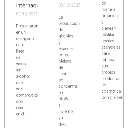
de
internacional
03/12/2025
manera
03/12/2025
orgánica
La
y
producción
Presentaron
planean
de
en un
destilar
gírgolas
desayuno
aceites
y
una
esenciales
especies
línea
para
como
de
fabricar
Melena
vinos
sus
de
sin
propios
León
alcohol
productos
se
que
de
concentra
ya se
cosmética.
en
comercializa
Complementa
otoño
con
e
éxito
invierno,
en el…
ya
que…