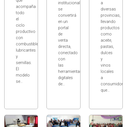
que
institucional
a
acompaña
se
diversas
todo
convertirá
provincias,
el
en un
llevando
ciclo
portal
productos
productivo
de
como
con
venta
aceite,
combustibles,
directa,
pastas,
lubricantes
conectado
dulces
y
con
y
semillas.
las
vinos
El
herramientas
locales
modelo
digitales
a
se…
de…
consumidore
que…