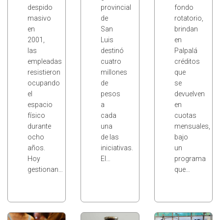
despido
provincial
fondo
masivo
de
rotatorio,
en
San
brindan
2001,
Luis
en
las
destinó
Palpalá
empleadas
cuatro
créditos
resistieron
millones
que
ocupando
de
se
el
pesos
devuelven
espacio
a
en
físico
cada
cuotas
durante
una
mensuales,
ocho
de las
bajo
años.
iniciativas.
un
Hoy
El…
programa
gestionan…
que…