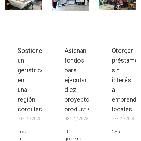
Sostienen
Asignan
Otorgan
un
fondos
préstamo
geriátrico
para
sin
en
ejecutar
interés
una
diez
a
región
proyectos
emprende
cordillerana
productivos
locales
31/12/2025
03/12/2025
03/12/2025
Tras
El
Con
un
gobierno
un