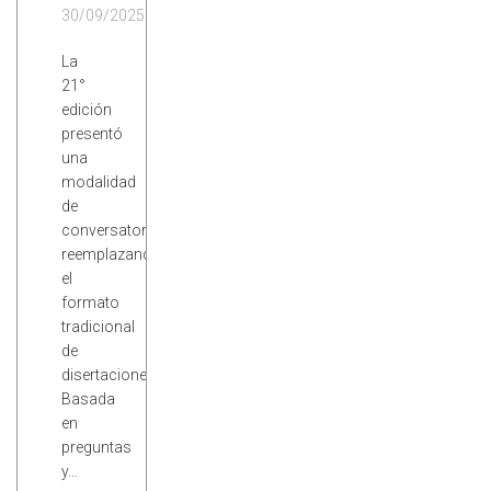
30/09/2025
La
21°
edición
presentó
una
modalidad
de
conversatorio,
reemplazando
el
formato
tradicional
de
disertaciones.
Basada
en
preguntas
y…