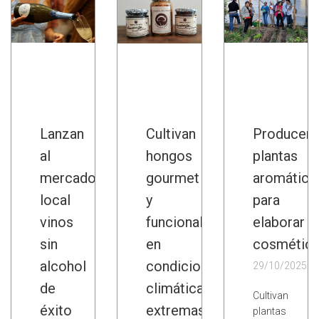
Lanzan
Cultivan
Producen
al
hongos
plantas
mercado
gourmet
aromática
local
y
para
vinos
funcionales
elaborar
sin
en
cosmétic
alcohol
condiciones
29/10/2025
de
climáticas
Cultivan
éxito
extremas
plantas