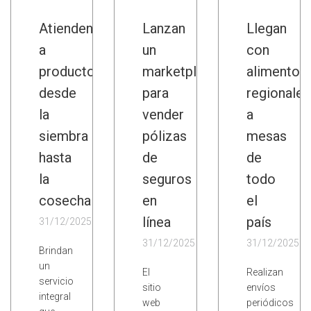
Atienden
Lanzan
Llegan
a
un
con
productores
marketplace
alimentos
desde
para
regionales
la
vender
a
siembra
pólizas
mesas
hasta
de
de
la
seguros
todo
cosecha
en
el
línea
país
31/12/2025
31/12/2025
31/12/2025
Brindan
un
El
Realizan
servicio
sitio
envíos
integral
web
periódicos