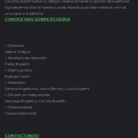
Los artículos firmados no reflejan necesariamente la opinión de la editorial.
Agradecemos citar la fuente cuando reproduzcan este material y enviar
una copia a la editorial.
CONOCE MAS SOBRE ECODÍAS!
> Directora
Valeria Villagra
> Secretario de redacción
Pablo Bussetti
> Diseño gráfico
Rodrigo Galán
> Redacción
Silvana Angelicchio, Ivana Barrios y Lucía Argemi
> Difusión en redes sociales
Santiago Bussetti y Camila Bussetti
> Colaboradores
Claudio Eberhardt
CONTACTANOS!