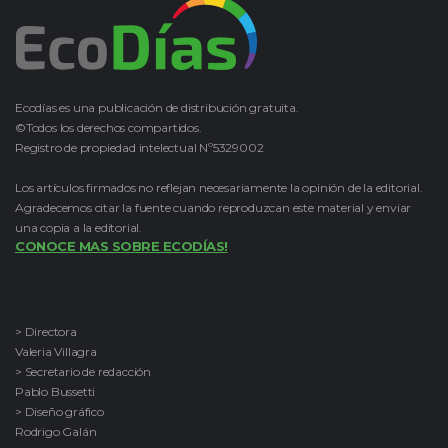
Ecodías es una publicación de distribución gratuita.
©Todos los derechos compartidos.
Registro de propiedad intelectual Nº5329002
Los artículos firmados no reflejan necesariamente la opinión de la editorial.
Agradecemos citar la fuente cuando reproduzcan este material y enviar
una copia a la editorial.
CONOCE MAS SOBRE ECODÍAS!
> Directora
Valeria Villagra
> Secretario de redacción
Pablo Bussetti
> Diseño gráfico
Rodrigo Galán