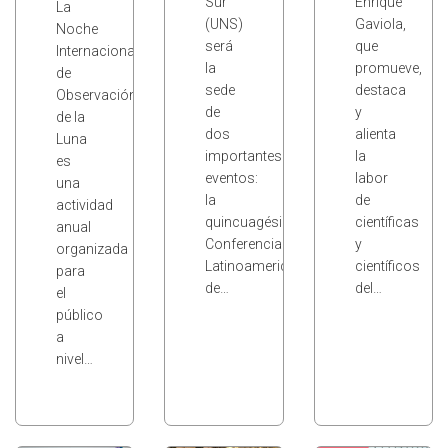
Sur
Enrique
La
(UNS)
Gaviola,
Noche
será
que
Internacional
la
promueve,
de
sede
destaca
Observación
de
y
de la
dos
alienta
Luna
importantes
la
es
eventos:
labor
una
la
de
actividad
quincuagésima
científicas
anual
Conferencia
y
organizada
Latinoamericana
científicos
para
de…
del…
el
público
a
nivel…