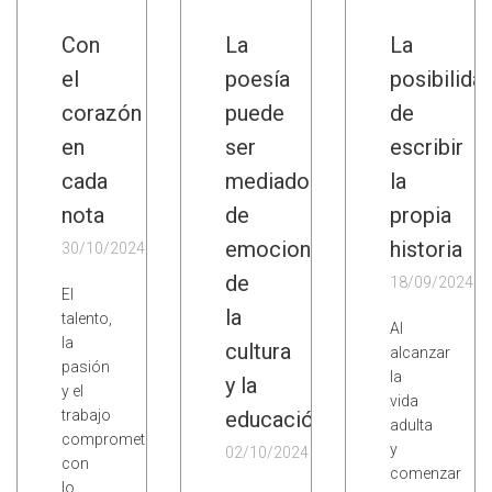
Con
La
La
el
poesía
posibilida
corazón
puede
de
en
ser
escribir
cada
mediadora
la
nota
de
propia
emociones,
historia
30/10/2024
de
18/09/2024
El
la
talento,
Al
la
cultura
alcanzar
pasión
la
y la
y el
vida
trabajo
educación
adulta
comprometido
y
02/10/2024
con
comenzar
lo