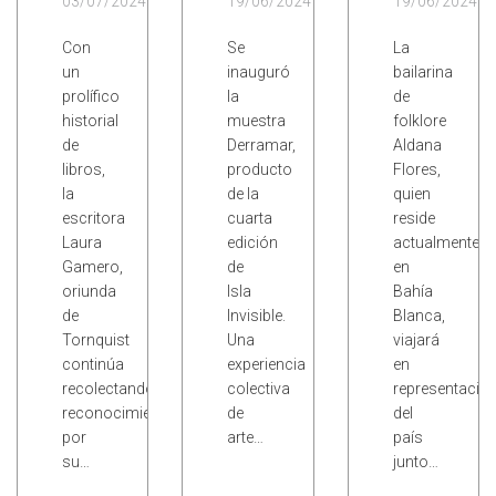
03/07/2024
19/06/2024
19/06/2024
Con
Se
La
un
inauguró
bailarina
prolífico
la
de
historial
muestra
folklore
de
Derramar,
Aldana
libros,
producto
Flores,
la
de la
quien
escritora
cuarta
reside
Laura
edición
actualmente
Gamero,
de
en
oriunda
Isla
Bahía
de
Invisible.
Blanca,
Tornquist
Una
viajará
continúa
experiencia
en
recolectando
colectiva
representació
reconocimientos
de
del
por
arte…
país
su…
junto…