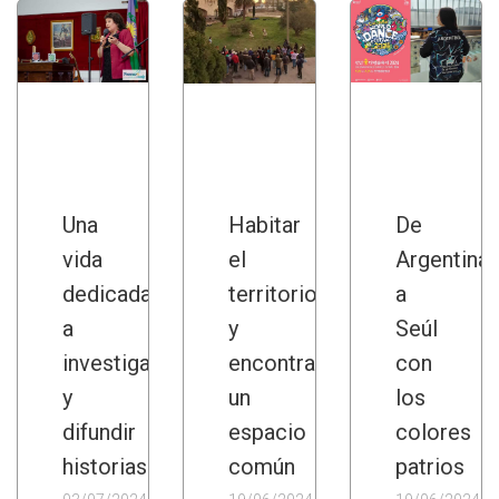
Una
Habitar
De
vida
el
Argentina
dedicada
territorio
a
a
y
Seúl
investigar
encontrar
con
y
un
los
difundir
espacio
colores
historias
común
patrios