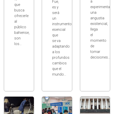
a
Fue,
que
experimentar
es y
busca
una
será
ofrecerle
angustia
un
al
existencial,
instrumento
público
llega
esencial
bahiense,
el
que
son
momento
se va
los…
de
adaptando
tomar
a los
decisiones…
profundos
cambios
que el
mundo…