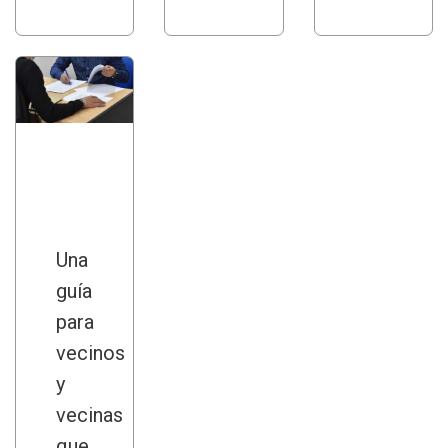
Una
guía
para
vecinos
y
vecinas
que