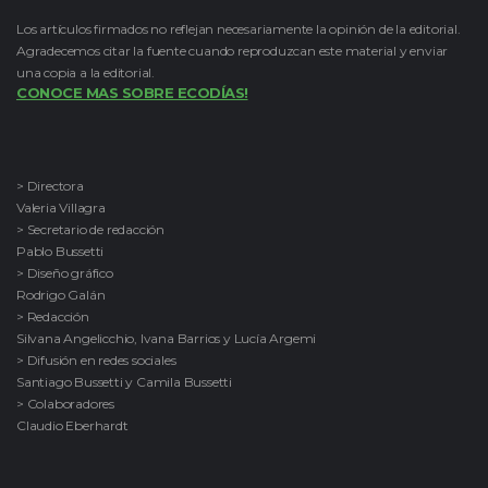
Los artículos firmados no reflejan necesariamente la opinión de la editorial.
Agradecemos citar la fuente cuando reproduzcan este material y enviar
una copia a la editorial.
CONOCE MAS SOBRE ECODÍAS!
> Directora
Valeria Villagra
> Secretario de redacción
Pablo Bussetti
> Diseño gráfico
Rodrigo Galán
> Redacción
Silvana Angelicchio, Ivana Barrios y Lucía Argemi
> Difusión en redes sociales
Santiago Bussetti y Camila Bussetti
> Colaboradores
Claudio Eberhardt