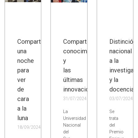
Compartir
Compartir
Distinción
una
conocimientos
nacional
noche
y
a la
para
las
investigac
ver
últimas
y la
de
innovaciones
docencia
cara
31/07/2024
03/07/2024
a la
La
Se
luna
Universidad
trata
Nacional
del
18/09/2024
del
Premio