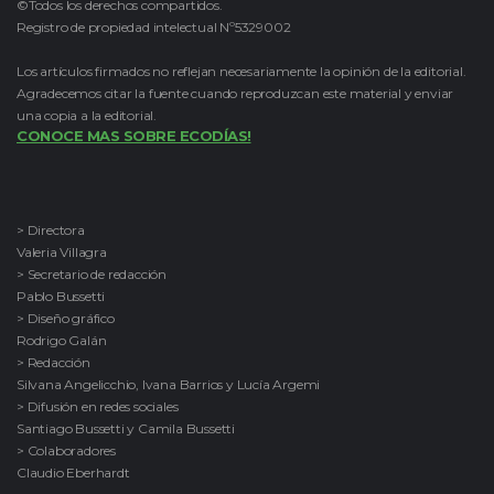
©Todos los derechos compartidos.
Registro de propiedad intelectual Nº5329002
Los artículos firmados no reflejan necesariamente la opinión de la editorial.
Agradecemos citar la fuente cuando reproduzcan este material y enviar
una copia a la editorial.
CONOCE MAS SOBRE ECODÍAS!
> Directora
Valeria Villagra
> Secretario de redacción
Pablo Bussetti
> Diseño gráfico
Rodrigo Galán
> Redacción
Silvana Angelicchio, Ivana Barrios y Lucía Argemi
> Difusión en redes sociales
Santiago Bussetti y Camila Bussetti
> Colaboradores
Claudio Eberhardt