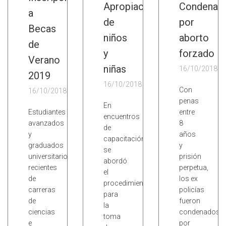
Apropiación
Condena
a
de
por
Becas
niños
aborto
de
y
forzado
Verano
niñas
16/10/2018
2019
16/10/2018
Con
16/10/2018
penas
En
Estudiantes
entre
encuentros
avanzados
8
de
y
años
capacitación
graduados
y
se
universitarios
prisión
abordó
recientes
perpetua,
el
de
los ex
procedimiento
carreras
policías
para
de
fueron
la
ciencias
condenados
toma
e
por