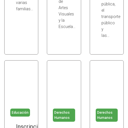
de
varias
pública,
Artes
familias…
el
Visuales
transporte
y la
público
Escuela…
y
las…
Educación
Derechos
Derechos
Humanos
Humanos
Inscripción