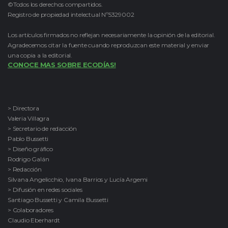
©Todos los derechos compartidos.
Registro de propiedad intelectual Nº5329002
Los artículos firmados no reflejan necesariamente la opinión de la editorial.
Agradecemos citar la fuente cuando reproduzcan este material y enviar
una copia a la editorial.
CONOCE MAS SOBRE ECODÍAS!
> Directora
Valeria Villagra
> Secretario de redacción
Pablo Bussetti
> Diseño gráfico
Rodrigo Galán
> Redacción
Silvana Angelicchio, Ivana Barrios y Lucía Argemi
> Difusión en redes sociales
Santiago Bussetti y Camila Bussetti
> Colaboradores
Claudio Eberhardt