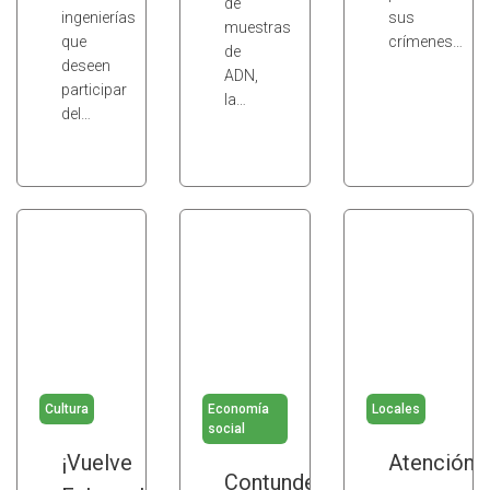
de
ingenierías
sus
muestras
que
crímenes…
de
deseen
ADN,
participar
la…
del…
Cultura
Economía
Locales
social
¡Vuelve
Atención
Contundente