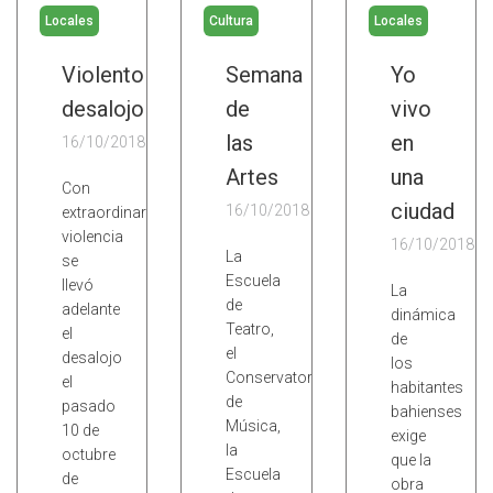
Locales
Cultura
Locales
Violento
Semana
Yo
desalojo
de
vivo
las
en
16/10/2018
Artes
una
Con
ciudad
16/10/2018
extraordinaria
violencia
16/10/2018
La
se
Escuela
llevó
La
de
adelante
dinámica
Teatro,
el
de
el
desalojo
los
Conservatorio
el
habitantes
de
pasado
bahienses
Música,
10 de
exige
la
octubre
que la
Escuela
de
obra