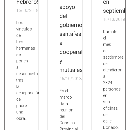
Febrero!
en
apoyo
septiembr
16/10/2018
del
16/10/2018
Los
gobierno
vínculos
Durante
santafesino
de
el
tres
a
mes
hermanas
cooperativas
de
se
septiembre
y
ponen
se
al
mutuales
atendieron
descubierto
a
16/10/2018
tras
2324
la
personas
En el
desaparición
en
marco
del
sus
de la
padre,
oficinas
reunión
una
de
del
obra…
calle
Consejo
Donado…
Provincial