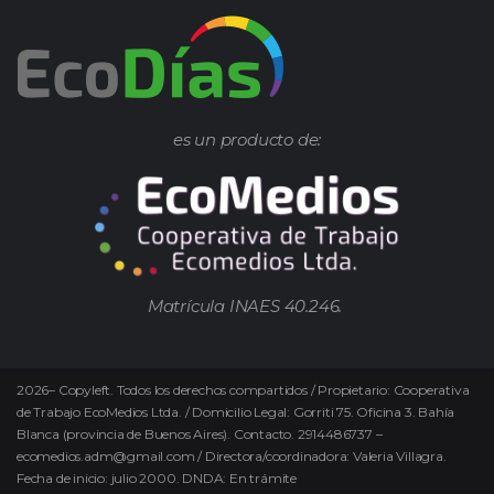
es un producto de:
Matrícula INAES 40.246.
2026
–
Copyleft.
Todos los derechos compartidos / Propietario: Cooperativa
de Trabajo EcoMedios Ltda. / Domicilio Legal: Gorriti 75. Oficina 3. Bahía
Blanca (provincia de Buenos Aires). Contacto. 2914486737 –
ecomedios.adm@gmail.com / Directora/coordinadora: Valeria Villagra.
Fecha de inicio: julio 2000. DNDA: En trámite