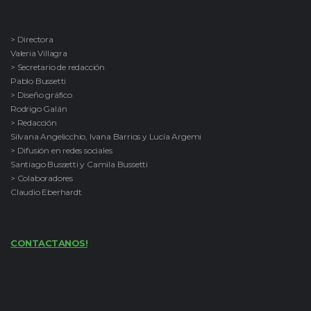
> Directora
Valeria Villagra
> Secretario de redacción
Pablo Bussetti
> Diseño gráfico
Rodrigo Galán
> Redacción
Silvana Angelicchio, Ivana Barrios y Lucía Argemi
> Difusión en redes sociales
Santiago Bussetti y Camila Bussetti
> Colaboradores
Claudio Eberhardt
CONTACTANOS!