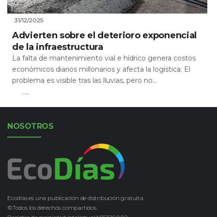
31/12/2025
Advierten sobre el deterioro exponencial
de la infraestructura
La falta de mantenimiento vial e hídrico genera costos
económicos diarios millonarios y afecta la logística. El
problema es visible tras las lluvias, pero no...
Leer Más
NOSOTROS
Ecodías es una publicación de distribución gratuita.
©Todos los derechos compartidos.