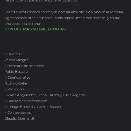
Registro de propiedad intelectual Nº5329002
Los artículos firmados no reflejan necesariamente la opinión de la editorial.
Agradecemos citar la fuente cuando reproduzcan este material y enviar
una copia a la editorial.
CONOCE MAS SOBRE ECODÍAS!
> Directora
Valeria Villagra
> Secretario de redacción
Pablo Bussetti
> Diseño gráfico
Rodrigo Galán
> Redacción
Silvana Angelicchio, Ivana Barrios y Lucía Argemi
> Difusión en redes sociales
Santiago Bussetti y Camila Bussetti
> Colaboradores
Claudio Eberhardt