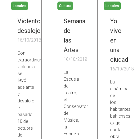
Locales
Cultura
Locales
Violento
Semana
Yo
desalojo
de
vivo
las
en
16/10/2018
Artes
una
Con
ciudad
16/10/2018
extraordinaria
violencia
16/10/2018
La
se
Escuela
llevó
La
de
adelante
dinámica
Teatro,
el
de
el
desalojo
los
Conservatorio
el
habitantes
de
pasado
bahienses
Música,
10 de
exige
la
octubre
que la
Escuela
de
obra