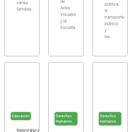
de
varias
pública,
Artes
familias…
el
Visuales
transporte
y la
público
Escuela…
y
las…
Educación
Derechos
Derechos
Humanos
Humanos
Inscripción