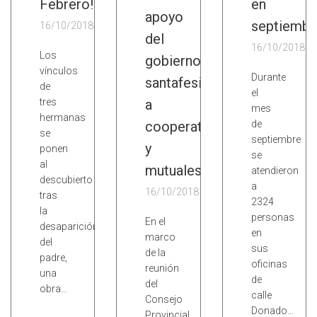
Febrero!
en
apoyo
septiembr
16/10/2018
del
16/10/2018
Los
gobierno
vínculos
Durante
santafesino
de
el
tres
a
mes
hermanas
cooperativas
de
se
septiembre
y
ponen
se
al
mutuales
atendieron
descubierto
a
16/10/2018
tras
2324
la
personas
En el
desaparición
en
marco
del
sus
de la
padre,
oficinas
reunión
una
de
del
obra…
calle
Consejo
Donado…
Provincial