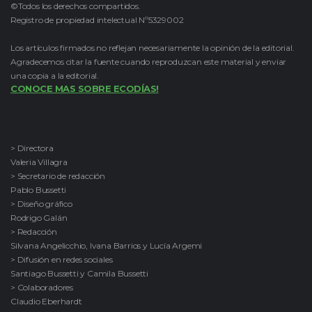
©Todos los derechos compartidos.
Registro de propiedad intelectual Nº5329002
Los artículos firmados no reflejan necesariamente la opinión de la editorial.
Agradecemos citar la fuente cuando reproduzcan este material y enviar
una copia a la editorial.
CONOCE MAS SOBRE ECODÍAS!
> Directora
Valeria Villagra
> Secretario de redacción
Pablo Bussetti
> Diseño gráfico
Rodrigo Galán
> Redacción
Silvana Angelicchio, Ivana Barrios y Lucía Argemi
> Difusión en redes sociales
Santiago Bussetti y Camila Bussetti
> Colaboradores
Claudio Eberhardt