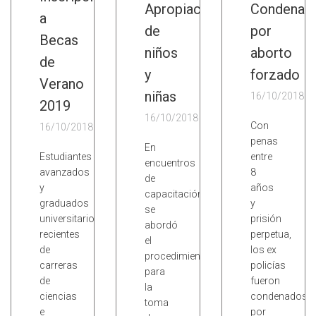
Apropiación
Condena
a
de
por
Becas
niños
aborto
de
y
forzado
Verano
niñas
16/10/2018
2019
16/10/2018
Con
16/10/2018
penas
En
Estudiantes
entre
encuentros
avanzados
8
de
y
años
capacitación
graduados
y
se
universitarios
prisión
abordó
recientes
perpetua,
el
de
los ex
procedimiento
carreras
policías
para
de
fueron
la
ciencias
condenados
toma
e
por