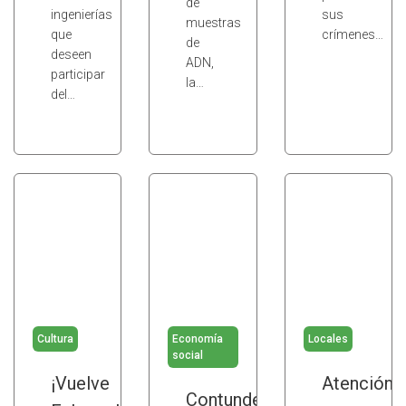
de
ingenierías
sus
muestras
que
crímenes…
de
deseen
ADN,
participar
la…
del…
Cultura
Economía
Locales
social
¡Vuelve
Atención
Contundente