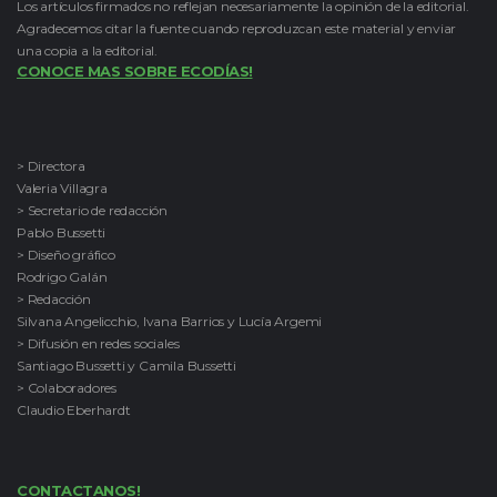
Los artículos firmados no reflejan necesariamente la opinión de la editorial.
Agradecemos citar la fuente cuando reproduzcan este material y enviar
una copia a la editorial.
CONOCE MAS SOBRE ECODÍAS!
> Directora
Valeria Villagra
> Secretario de redacción
Pablo Bussetti
> Diseño gráfico
Rodrigo Galán
> Redacción
Silvana Angelicchio, Ivana Barrios y Lucía Argemi
> Difusión en redes sociales
Santiago Bussetti y Camila Bussetti
> Colaboradores
Claudio Eberhardt
CONTACTANOS!