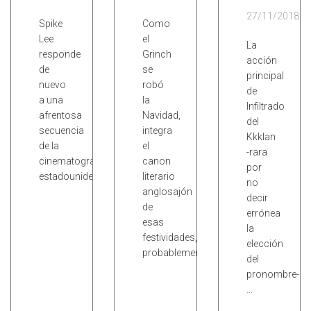
27/11/2018
Spike
Como
Lee
el
La
responde
Grinch
acción
de
se
principal
nuevo
robó
de
a una
la
Infiltrado
afrentosa
Navidad,
del
secuencia
integra
Kkklan
de la
el
-rara
cinematografía
canon
por
estadounidense.
literario
no
anglosajón
decir
de
errónea
esas
la
festividades,
elección
probablemente…
del
pronombre-
…