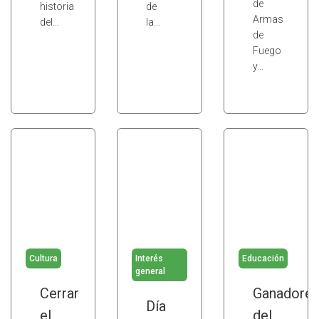
de
historia
de
Armas
del…
la…
de
Fuego
y…
Cultura
Interés
Educación
general
Cerrar
Ganadore
Día
el
del