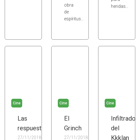
obra
heridas…
de
espíritus…
Cine
Cine
Cine
Las
El
Infiltrado
respuestas
Grinch
del
Kkklan
27/11/2018
27/11/2018