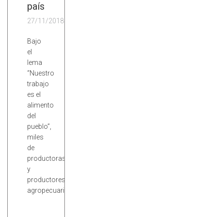
país
27/11/2018
Bajo
el
lema
“Nuestro
trabajo
es el
alimento
del
pueblo”,
miles
de
productoras
y
productores
agropecuarios…