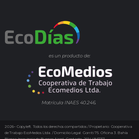
es un producto de:
Matrícula INAES 40.246.
2026
–
Copyleft.
Todos los derechos compartidos / Propietario: Cooperativa
de Trabajo EcoMedios Ltda. / Domicilio Legal: Gorriti 75. Oficina 3. Bahía
Blanca (provincia de Buenos Aires). Contacto. 2914486737 –