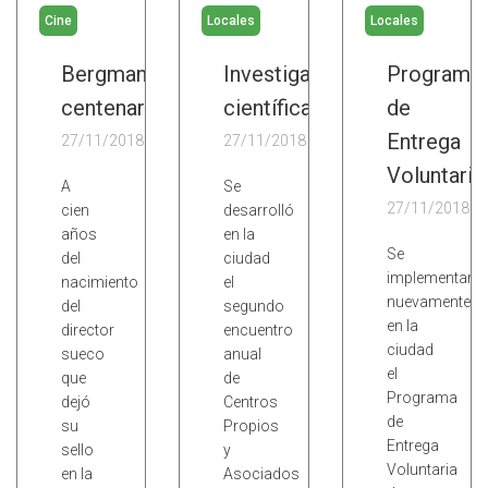
Cine
Locales
Locales
Bergman
Investigaciones
Programa
centenario
científicas
de
Entrega
27/11/2018
27/11/2018
Voluntaria
A
Se
27/11/2018
cien
desarrolló
años
en la
Se
del
ciudad
implementará
nacimiento
el
nuevamente
del
segundo
en la
director
encuentro
ciudad
sueco
anual
el
que
de
Programa
dejó
Centros
de
su
Propios
Entrega
sello
y
Voluntaria
en la
Asociados