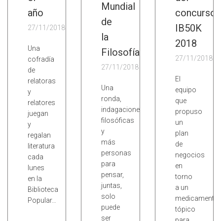
Mundial
año
concurso
de
IB50K
27/11/2018
la
2018
Una
Filosofía
27/11/2018
cofradía
27/11/2018
de
El
relatoras
Una
equipo
y
ronda,
que
relatores
indagaciones
propuso
juegan
filosóficas
un
y
y
plan
regalan
más
de
literatura
personas
negocios
cada
para
en
lunes
pensar,
torno
en la
juntas,
a un
Biblioteca
solo
medicamento
Popular…
puede
tópico
ser
para