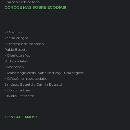
una copia a la editorial.
CONOCE MAS SOBRE ECODÍAS!
> Directora
Valeria Villagra
> Secretario de redacción
Pablo Bussetti
> Diseño gráfico
Rodrigo Galán
> Redacción
Silvana Angelicchio, Ivana Barrios y Lucía Argemi
> Difusión en redes sociales
Santiago Bussetti y Camila Bussetti
> Colaboradores
Claudio Eberhardt
CONTACTANOS!