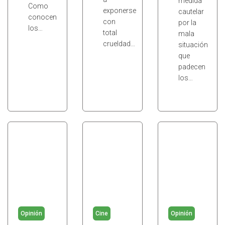
medida
Como
exponerse
cautelar
conocen
con
por la
los…
total
mala
crueldad…
situación
que
padecen
los…
Opinión
Cine
Opinión