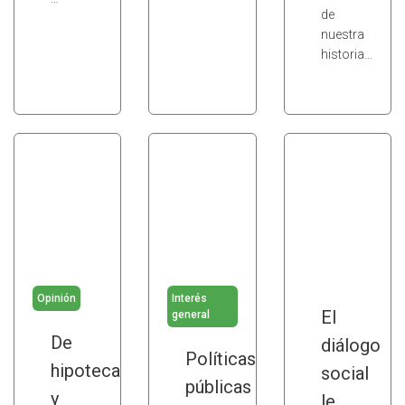
de
nuestra
historia…
Opinión
Interés
El
general
De
diálogo
Políticas
hipotecas
social
públicas
y
le