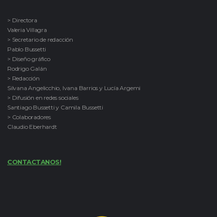
> Directora
Valeria Villagra
> Secretario de redacción
Pablo Bussetti
> Diseño gráfico
Rodrigo Galán
> Redacción
Silvana Angelicchio, Ivana Barrios y Lucía Argemi
> Difusión en redes sociales
Santiago Bussetti y Camila Bussetti
> Colaboradores
Claudio Eberhardt
CONTACTANOS!