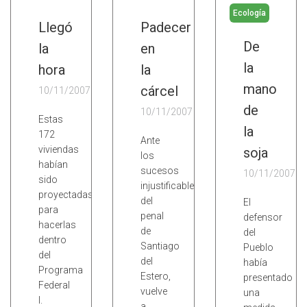
Ecología
Llegó
Padecer
De
la
en
la
hora
la
mano
cárcel
10/11/2007
de
10/11/2007
Estas
la
172
Ante
viviendas
soja
los
habían
sucesos
10/11/2007
sido
injustificables
proyectadas
del
El
para
penal
defensor
hacerlas
de
del
dentro
Santiago
Pueblo
del
del
había
Programa
Estero,
presentado
Federal
vuelve
una
I.
a