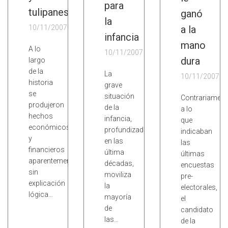
para
tulipanes
ganó
la
10/11/2007
a la
infancia
mano
A lo
10/11/2007
dura
largo
de la
La
10/11/2007
historia
grave
se
situación
Contrariament
produjeron
de la
a lo
hechos
infancia,
que
económicos
profundizada
indicaban
y
en las
las
financieros
última
últimas
aparentemente
décadas,
encuestas
sin
moviliza
pre-
explicación
la
electorales,
lógica…
mayoría
el
de
candidato
las…
de la