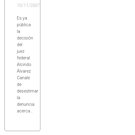
10/11/2007
Es ya
pública
la
decisión
del
juez
federal
Alcindo
Álvarez
Canale
de
desestimar
la
denuncia
acerca…