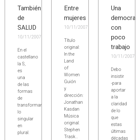
También
Entre
Una
de
mujeres
democrac
SALUD
con
10/11/2007
poco
10/11/2007
Título
trabajo
original:
En el
In the
10/11/2007
castellano
Land
la S,
of
Debo
es
Women
insistir
una
Guión
-para
de las
y
aportar
formas
dirección:
a la
de
Jonathan
claridad
transformar
Kasdan
de lo
lo
Música
que
singular
original:
estas
en
Stephen
últimas
plural.
Trask…
décadas
…