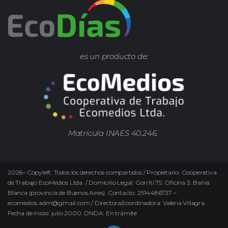
es un producto de:
Matrícula INAES 40.246.
2026
–
Copyleft.
Todos los derechos compartidos / Propietario: Cooperativa
de Trabajo EcoMedios Ltda. / Domicilio Legal: Gorriti 75. Oficina 3. Bahía
Blanca (provincia de Buenos Aires). Contacto. 2914486737 –
ecomedios.adm@gmail.com / Directora/coordinadora: Valeria Villagra.
Fecha de inicio: julio 2000. DNDA: En trámite