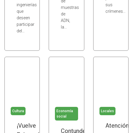
de
ingenierías
sus
muestras
que
crímenes…
de
deseen
ADN,
participar
la…
del…
Cultura
Economía
Locales
social
¡Vuelve
Atención
Contundente