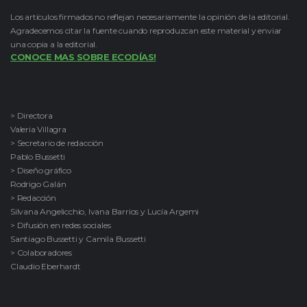
Los artículos firmados no reflejan necesariamente la opinión de la editorial.
Agradecemos citar la fuente cuando reproduzcan este material y enviar
una copia a la editorial.
CONOCE MAS SOBRE ECODÍAS!
> Directora
Valeria Villagra
> Secretario de redacción
Pablo Bussetti
> Diseño gráfico
Rodrigo Galán
> Redacción
Silvana Angelicchio, Ivana Barrios y Lucía Argemi
> Difusión en redes sociales
Santiago Bussetti y Camila Bussetti
> Colaboradores
Claudio Eberhardt