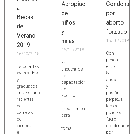
Apropiación
Condena
a
de
por
Becas
niños
aborto
de
y
forzado
Verano
niñas
16/10/2018
2019
16/10/2018
Con
16/10/2018
penas
En
Estudiantes
entre
encuentros
avanzados
8
de
y
años
capacitación
graduados
y
se
universitarios
prisión
abordó
recientes
perpetua,
el
de
los ex
procedimiento
carreras
policías
para
de
fueron
la
ciencias
condenados
toma
e
por