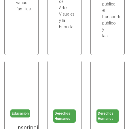
de
varias
pública,
Artes
familias…
el
Visuales
transporte
y la
público
Escuela…
y
las…
Educación
Derechos
Derechos
Humanos
Humanos
Inscripción