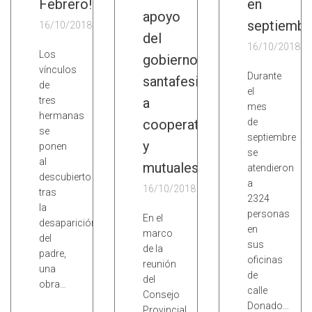
Febrero!
en
apoyo
septiembr
16/10/2018
del
16/10/2018
Los
gobierno
vínculos
Durante
santafesino
de
el
tres
a
mes
hermanas
cooperativas
de
se
septiembre
y
ponen
se
al
mutuales
atendieron
descubierto
a
16/10/2018
tras
2324
la
personas
En el
desaparición
en
marco
del
sus
de la
padre,
oficinas
reunión
una
de
del
obra…
calle
Consejo
Donado…
Provincial