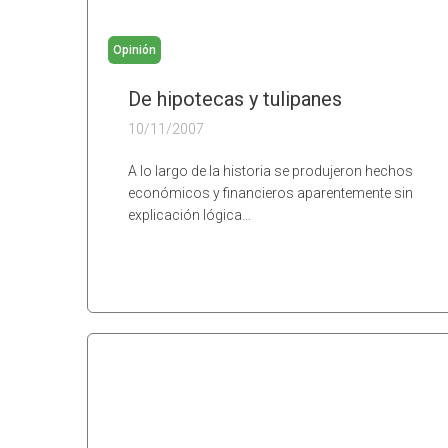
Opinión
De hipotecas y tulipanes
10/11/2007
A lo largo de la historia se produjeron hechos
económicos y financieros aparentemente sin
explicación lógica…