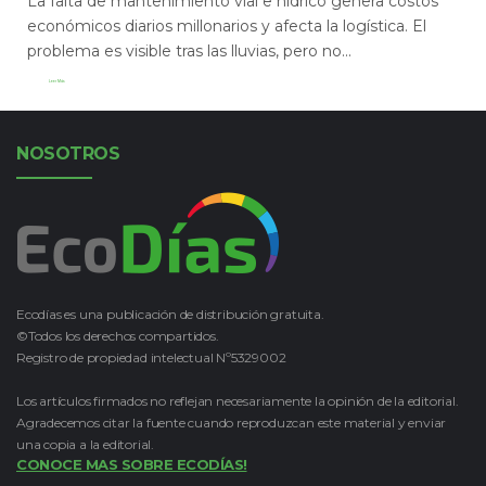
La falta de mantenimiento vial e hídrico genera costos
económicos diarios millonarios y afecta la logística. El
problema es visible tras las lluvias, pero no...
Leer Más
NOSOTROS
Ecodías es una publicación de distribución gratuita.
©Todos los derechos compartidos.
Registro de propiedad intelectual Nº5329002
Los artículos firmados no reflejan necesariamente la opinión de la editorial.
Agradecemos citar la fuente cuando reproduzcan este material y enviar
una copia a la editorial.
CONOCE MAS SOBRE ECODÍAS!