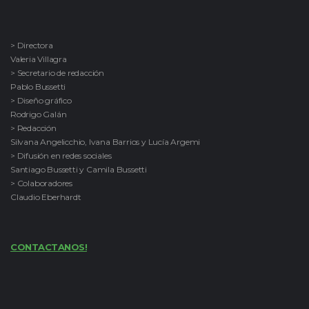
> Directora
Valeria Villagra
> Secretario de redacción
Pablo Bussetti
> Diseño gráfico
Rodrigo Galán
> Redacción
Silvana Angelicchio, Ivana Barrios y Lucía Argemi
> Difusión en redes sociales
Santiago Bussetti y Camila Bussetti
> Colaboradores
Claudio Eberhardt
CONTACTANOS!