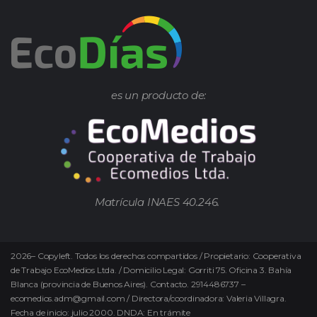
es un producto de:
Matrícula INAES 40.246.
2026
–
Copyleft.
Todos los derechos compartidos / Propietario: Cooperativa
de Trabajo EcoMedios Ltda. / Domicilio Legal: Gorriti 75. Oficina 3. Bahía
Blanca (provincia de Buenos Aires). Contacto. 2914486737 –
ecomedios.adm@gmail.com / Directora/coordinadora: Valeria Villagra.
Fecha de inicio: julio 2000. DNDA: En trámite