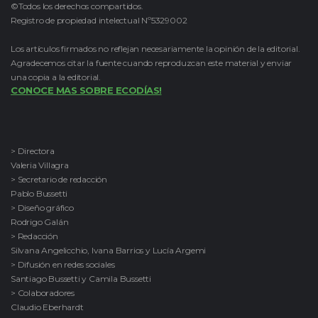
©Todos los derechos compartidos.
Registro de propiedad intelectual Nº5329002
Los artículos firmados no reflejan necesariamente la opinión de la editorial.
Agradecemos citar la fuente cuando reproduzcan este material y enviar
una copia a la editorial.
CONOCE MAS SOBRE ECODÍAS!
> Directora
Valeria Villagra
> Secretario de redacción
Pablo Bussetti
> Diseño gráfico
Rodrigo Galán
> Redacción
Silvana Angelicchio, Ivana Barrios y Lucía Argemi
> Difusión en redes sociales
Santiago Bussetti y Camila Bussetti
> Colaboradores
Claudio Eberhardt