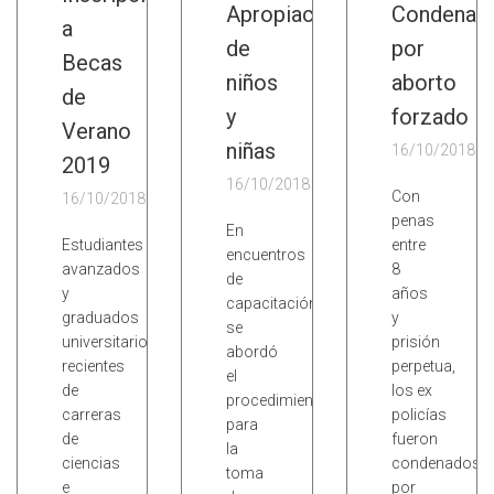
Apropiación
Condena
a
de
por
Becas
niños
aborto
de
y
forzado
Verano
niñas
16/10/2018
2019
16/10/2018
Con
16/10/2018
penas
En
Estudiantes
entre
encuentros
avanzados
8
de
y
años
capacitación
graduados
y
se
universitarios
prisión
abordó
recientes
perpetua,
el
de
los ex
procedimiento
carreras
policías
para
de
fueron
la
ciencias
condenados
toma
e
por