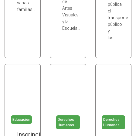
de
varias
pública,
Artes
familias…
el
Visuales
transporte
y la
público
Escuela…
y
las…
Educación
Derechos
Derechos
Humanos
Humanos
Inscripción