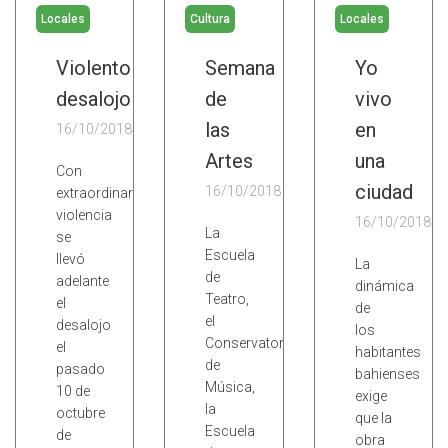
Locales
Cultura
Locales
Violento
Semana
Yo
desalojo
de
vivo
las
en
16/10/2018
Artes
una
Con
ciudad
16/10/2018
extraordinaria
violencia
16/10/2018
La
se
Escuela
llevó
La
de
adelante
dinámica
Teatro,
el
de
el
desalojo
los
Conservatorio
el
habitantes
de
pasado
bahienses
Música,
10 de
exige
la
octubre
que la
Escuela
de
obra