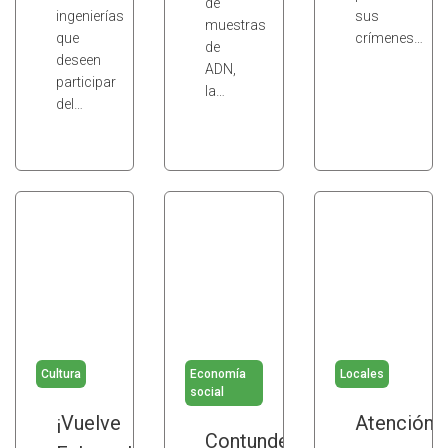
de
ingenierías
sus
muestras
que
crímenes…
de
deseen
ADN,
participar
la…
del…
Cultura
Economía
Locales
social
¡Vuelve
Atención
Contundente