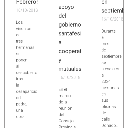
Febrero!
en
apoyo
septiembr
16/10/2018
del
16/10/2018
Los
gobierno
vínculos
Durante
santafesino
de
el
tres
a
mes
hermanas
cooperativas
de
se
septiembre
y
ponen
se
al
mutuales
atendieron
descubierto
a
16/10/2018
tras
2324
la
personas
En el
desaparición
en
marco
del
sus
de la
padre,
oficinas
reunión
una
de
del
obra…
calle
Consejo
Donado…
Provincial