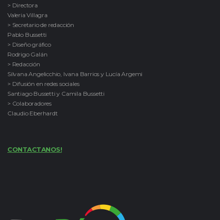
> Directora
Valeria Villagra
> Secretario de redacción
Pablo Bussetti
> Diseño gráfico
Rodrigo Galán
> Redacción
Silvana Angelicchio, Ivana Barrios y Lucía Argemi
> Difusión en redes sociales
Santiago Bussetti y Camila Bussetti
> Colaboradores
Claudio Eberhardt
CONTACTANOS!