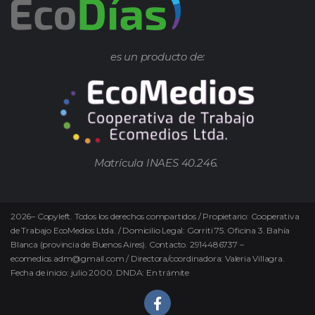
es un producto de:
Matrícula INAES 40.246.
2026
–
Copyleft.
Todos los derechos compartidos / Propietario: Cooperativa
de Trabajo EcoMedios Ltda. / Domicilio Legal: Gorriti 75. Oficina 3. Bahía
Blanca (provincia de Buenos Aires). Contacto. 2914486737 –
ecomedios.adm@gmail.com / Directora/coordinadora: Valeria Villagra.
Fecha de inicio: julio 2000. DNDA: En trámite