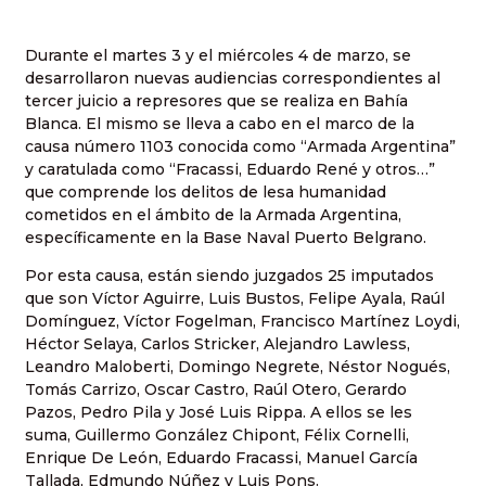
Durante el martes 3 y el miércoles 4 de marzo, se
desarrollaron nuevas audiencias correspondientes al
tercer juicio a represores que se realiza en Bahía
Blanca. El mismo se lleva a cabo en el marco de la
causa número 1103 conocida como “Armada Argentina”
y caratulada como “Fracassi, Eduardo René y otros…”
que comprende los delitos de lesa humanidad
cometidos en el ámbito de la Armada Argentina,
específicamente en la Base Naval Puerto Belgrano.
Por esta causa, están siendo juzgados 25 imputados
que son Víctor Aguirre, Luis Bustos, Felipe Ayala, Raúl
Domínguez, Víctor Fogelman, Francisco Martínez Loydi,
Héctor Selaya, Carlos Stricker, Alejandro Lawless,
Leandro Maloberti, Domingo Negrete, Néstor Nogués,
Tomás Carrizo, Oscar Castro, Raúl Otero, Gerardo
Pazos, Pedro Pila y José Luis Rippa. A ellos se les
suma, Guillermo González Chipont, Félix Cornelli,
Enrique De León, Eduardo Fracassi, Manuel García
Tallada, Edmundo Núñez y Luis Pons.