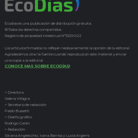
Ecodías es una publicación de distribución gratuita.
©Todos los derechos compartidos.
Registro de propiedad intelectual Nº5329002
Los artículos firmados no reflejan necesariamente la opinión de la editorial.
Agradecemos citar la fuente cuando reproduzcan este material y enviar
una copia a la editorial.
CONOCE MAS SOBRE ECODÍAS!
> Directora
Valeria Villagra
> Secretario de redacción
Pablo Bussetti
> Diseño gráfico
Rodrigo Galán
> Redacción
Silvana Angelicchio, Ivana Barrios y Lucía Argemi