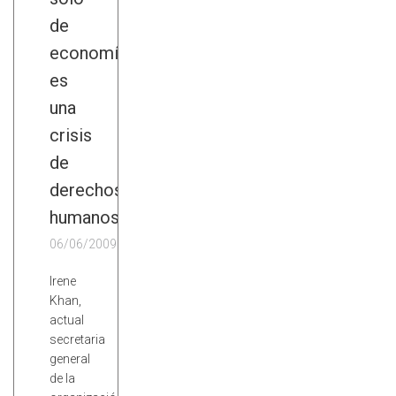
de
economía...
es
una
crisis
de
derechos
humanos
06/06/2009
Irene
Khan,
actual
secretaria
general
de la