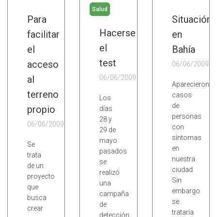
Salud
Para
Situación
Hacerse
facilitar
en
el
el
Bahía
test
acceso
06/06/2009
al
06/06/2009
Aparecieron
terreno
casos
Los
de
propio
días
personas
28 y
06/06/2009
con
29 de
síntomas
mayo
Se
en
pasados
trata
nuestra
se
de un
ciudad.
realizó
proyecto
Sin
una
que
embargo
campaña
busca
se
de
crear
trataría
detección