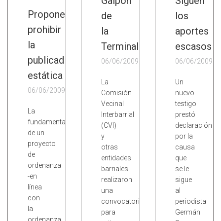
Galpón
Siguen
Proponen
de
los
prohibir
la
aportes
la
Terminal
escasos
publicad
06/06/2009
06/06/2009
estática
La
Un
06/06/2009
Comisión
nuevo
Vecinal
testigo
La
Interbarrial
prestó
fundamentación
(CVI)
declaración
de un
y
por la
proyecto
otras
causa
de
entidades
que
ordenanza
barriales
se le
-en
realizaron
sigue
línea
una
al
con
convocatoria
periodista
la
para
Germán
ordenanza