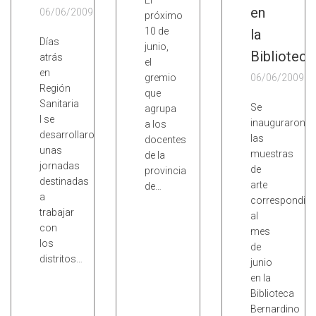
El
en
06/06/2009
próximo
10 de
la
Días
junio,
Biblioteca
atrás
el
en
gremio
06/06/2009
Región
que
Sanitaria
Se
agrupa
I se
inauguraron
a los
desarrollaron
las
docentes
unas
muestras
de la
jornadas
de
provincia
destinadas
arte
de…
a
correspondien
trabajar
al
con
mes
los
de
distritos…
junio
en la
Biblioteca
Bernardino