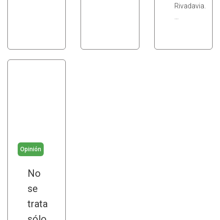
Rivadavia.
…
Opinión
No
se
trata
sólo