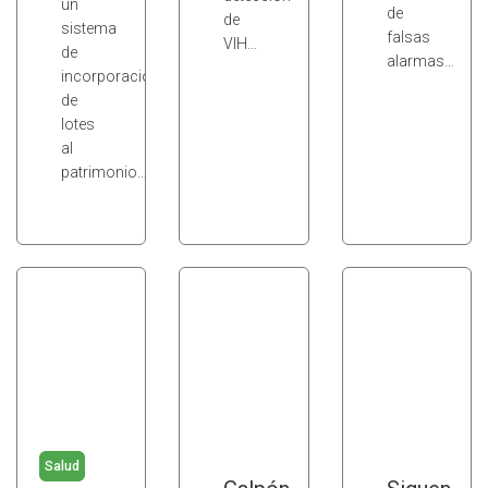
un
de
de
sistema
falsas
VIH…
de
alarmas…
incorporación
de
lotes
al
patrimonio…
Salud