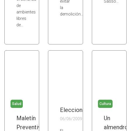
evitar
Sasso…
de
la
ambientes
demolición…
libres
de…
Salud
Cultura
Elecciones
Maletín
Un
06/06/2009
Preventivo
almendro