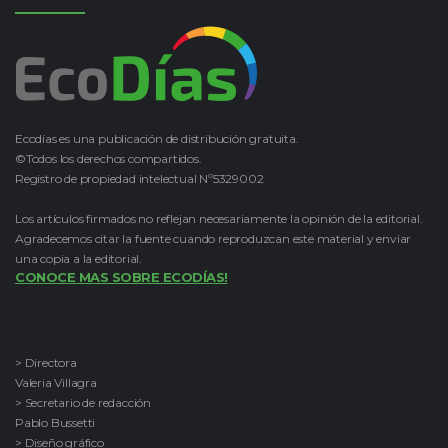
Ecodías es una publicación de distribución gratuita.
©Todos los derechos compartidos.
Registro de propiedad intelectual Nº5329002
Los artículos firmados no reflejan necesariamente la opinión de la editorial.
Agradecemos citar la fuente cuando reproduzcan este material y enviar
una copia a la editorial.
CONOCE MAS SOBRE ECODÍAS!
> Directora
Valeria Villagra
> Secretario de redacción
Pablo Bussetti
> Diseño gráfico