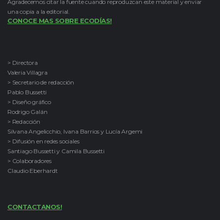
Agradecemos citar la fuente cuando reproduzcan este material y enviar
una copia a la editorial.
CONOCE MAS SOBRE ECODÍAS!
> Directora
Valeria Villagra
> Secretario de redacción
Pablo Bussetti
> Diseño gráfico
Rodrigo Galán
> Redacción
Silvana Angelicchio, Ivana Barrios y Lucía Argemi
> Difusión en redes sociales
Santiago Bussetti y Camila Bussetti
> Colaboradores
Claudio Eberhardt
CONTACTANOS!