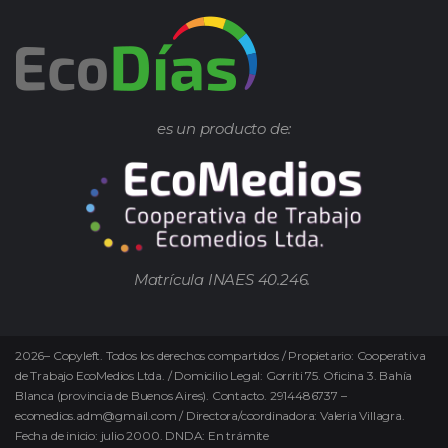
es un producto de:
Matrícula INAES 40.246.
2026
–
Copyleft.
Todos los derechos compartidos / Propietario: Cooperativa
de Trabajo EcoMedios Ltda. / Domicilio Legal: Gorriti 75. Oficina 3. Bahía
Blanca (provincia de Buenos Aires). Contacto. 2914486737 –
ecomedios.adm@gmail.com / Directora/coordinadora: Valeria Villagra.
Fecha de inicio: julio 2000. DNDA: En trámite