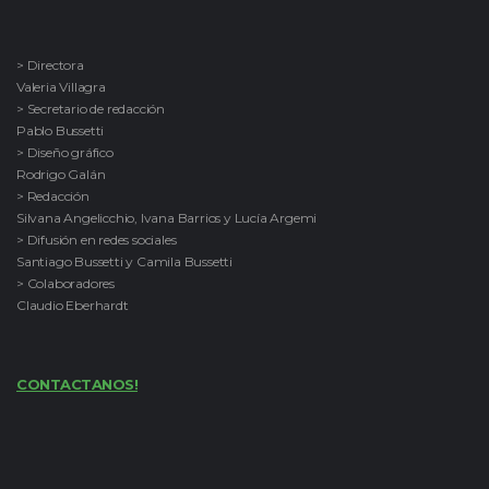
> Directora
Valeria Villagra
> Secretario de redacción
Pablo Bussetti
> Diseño gráfico
Rodrigo Galán
> Redacción
Silvana Angelicchio, Ivana Barrios y Lucía Argemi
> Difusión en redes sociales
Santiago Bussetti y Camila Bussetti
> Colaboradores
Claudio Eberhardt
CONTACTANOS!