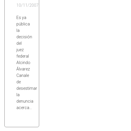
10/11/2007
Es ya
pública
la
decisión
del
juez
federal
Alcindo
Álvarez
Canale
de
desestimar
la
denuncia
acerca…