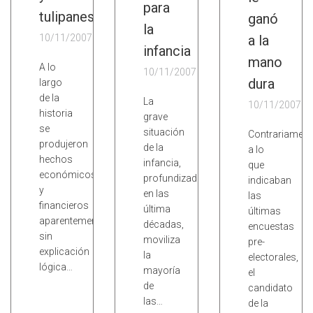
para
tulipanes
ganó
la
10/11/2007
a la
infancia
mano
A lo
10/11/2007
dura
largo
de la
La
10/11/2007
historia
grave
se
situación
Contrariament
produjeron
de la
a lo
hechos
infancia,
que
económicos
profundizada
indicaban
y
en las
las
financieros
última
últimas
aparentemente
décadas,
encuestas
sin
moviliza
pre-
explicación
la
electorales,
lógica…
mayoría
el
de
candidato
las…
de la