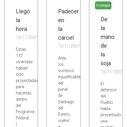
Ecología
Llegó
Padecer
De
la
en
la
hora
la
mano
cárcel
10/11/2007
de
10/11/2007
Estas
la
172
Ante
viviendas
soja
los
habían
sucesos
10/11/2007
sido
injustificables
proyectadas
del
El
para
penal
defensor
hacerlas
de
del
dentro
Santiago
Pueblo
del
del
había
Programa
Estero,
presentado
Federal
vuelve
una
I.
a