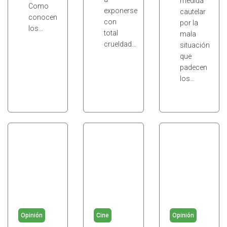
medida
Como
exponerse
cautelar
conocen
con
por la
los…
total
mala
crueldad…
situación
que
padecen
los…
Opinión
Cine
Opinión