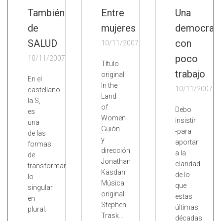
También
Entre
Una
de
mujeres
democrac
SALUD
con
10/11/2007
poco
10/11/2007
Título
trabajo
original:
En el
In the
10/11/2007
castellano
Land
la S,
of
Debo
es
Women
insistir
una
Guión
-para
de las
y
aportar
formas
dirección:
a la
de
Jonathan
claridad
transformar
Kasdan
de lo
lo
Música
que
singular
original:
estas
en
Stephen
últimas
plural.
Trask…
décadas
…