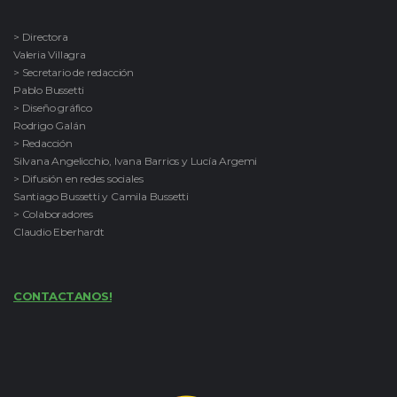
> Directora
Valeria Villagra
> Secretario de redacción
Pablo Bussetti
> Diseño gráfico
Rodrigo Galán
> Redacción
Silvana Angelicchio, Ivana Barrios y Lucía Argemi
> Difusión en redes sociales
Santiago Bussetti y Camila Bussetti
> Colaboradores
Claudio Eberhardt
CONTACTANOS!