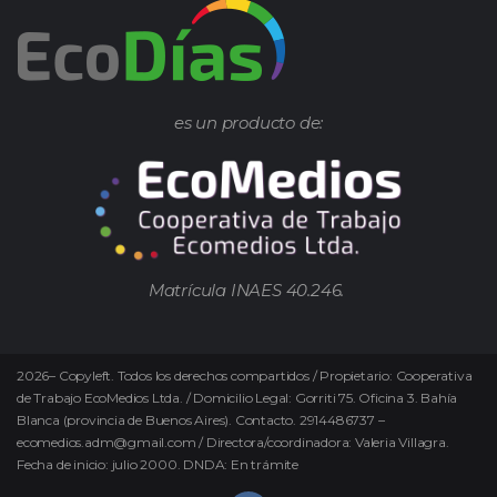
es un producto de:
Matrícula INAES 40.246.
2026
–
Copyleft.
Todos los derechos compartidos / Propietario: Cooperativa
de Trabajo EcoMedios Ltda. / Domicilio Legal: Gorriti 75. Oficina 3. Bahía
Blanca (provincia de Buenos Aires). Contacto. 2914486737 –
ecomedios.adm@gmail.com / Directora/coordinadora: Valeria Villagra.
Fecha de inicio: julio 2000. DNDA: En trámite