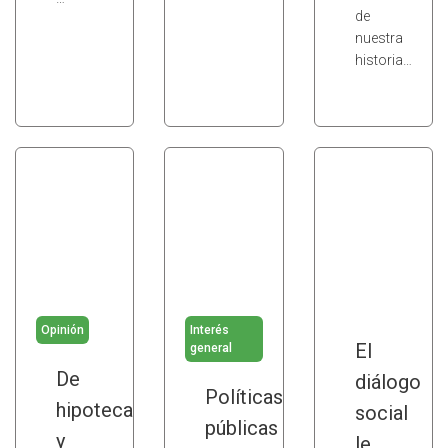
de
nuestra
historia…
Opinión
Interés
El
general
De
diálogo
Políticas
hipotecas
social
públicas
y
le