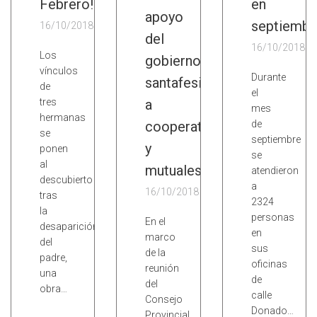
Febrero!
en
apoyo
septiembr
16/10/2018
del
16/10/2018
Los
gobierno
vínculos
Durante
santafesino
de
el
tres
a
mes
hermanas
cooperativas
de
se
septiembre
y
ponen
se
al
mutuales
atendieron
descubierto
a
16/10/2018
tras
2324
la
personas
En el
desaparición
en
marco
del
sus
de la
padre,
oficinas
reunión
una
de
del
obra…
calle
Consejo
Donado…
Provincial