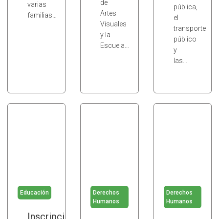
de
varias
pública,
Artes
familias…
el
Visuales
transporte
y la
público
Escuela…
y
las…
Educación
Derechos
Derechos
Humanos
Humanos
Inscripción