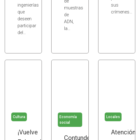
de
ingenierías
sus
muestras
que
crímenes…
de
deseen
ADN,
participar
la…
del…
Cultura
Economía
Locales
social
¡Vuelve
Atención
Contundente