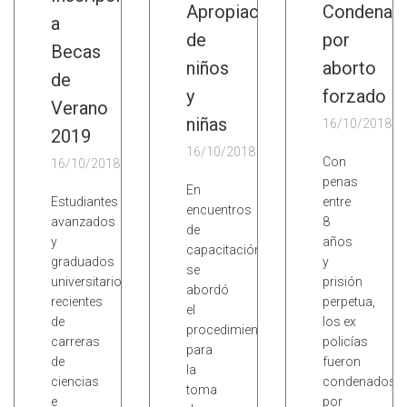
Apropiación
Condena
a
de
por
Becas
niños
aborto
de
y
forzado
Verano
niñas
16/10/2018
2019
16/10/2018
Con
16/10/2018
penas
En
Estudiantes
entre
encuentros
avanzados
8
de
y
años
capacitación
graduados
y
se
universitarios
prisión
abordó
recientes
perpetua,
el
de
los ex
procedimiento
carreras
policías
para
de
fueron
la
ciencias
condenados
toma
e
por