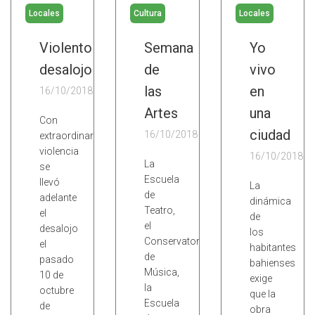
Locales
Cultura
Locales
Violento
Semana
Yo
desalojo
de
vivo
las
en
16/10/2018
Artes
una
Con
ciudad
16/10/2018
extraordinaria
violencia
16/10/2018
La
se
Escuela
llevó
La
de
adelante
dinámica
Teatro,
el
de
el
desalojo
los
Conservatorio
el
habitantes
de
pasado
bahienses
Música,
10 de
exige
la
octubre
que la
Escuela
de
obra