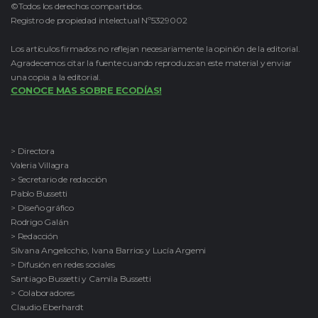
©Todos los derechos compartidos.
Registro de propiedad intelectual Nº5329002
Los artículos firmados no reflejan necesariamente la opinión de la editorial.
Agradecemos citar la fuente cuando reproduzcan este material y enviar
una copia a la editorial.
CONOCE MAS SOBRE ECODÍAS!
> Directora
Valeria Villagra
> Secretario de redacción
Pablo Bussetti
> Diseño gráfico
Rodrigo Galán
> Redacción
Silvana Angelicchio, Ivana Barrios y Lucía Argemi
> Difusión en redes sociales
Santiago Bussetti y Camila Bussetti
> Colaboradores
Claudio Eberhardt