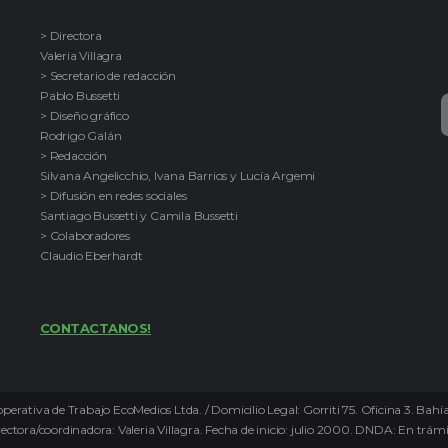
> Directora
Valeria Villagra
> Secretario de redacción
Pablo Bussetti
> Diseño gráfico
Rodrigo Galán
> Redacción
Silvana Angelicchio, Ivana Barrios y Lucía Argemi
> Difusión en redes sociales
Santiago Bussetti y Camila Bussetti
> Colaboradores
Claudio Eberhardt
CONTACTANOS!
perativa de Trabajo EcoMedios Ltda. / Domicilio Legal: Gorriti 75. Oficina 3. Bah
ora/coordinadora: Valeria Villagra. Fecha de inicio: julio 2000. DNDA: En trámi