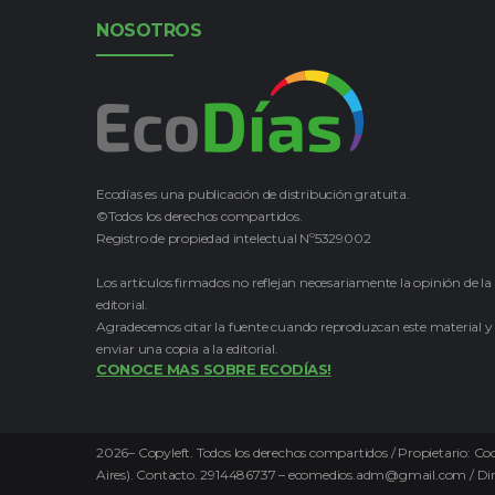
NOSOTROS
Ecodías es una publicación de distribución gratuita.
©Todos los derechos compartidos.
Registro de propiedad intelectual Nº5329002
Los artículos firmados no reflejan necesariamente la opinión de la
editorial.
Agradecemos citar la fuente cuando reproduzcan este material y
enviar una copia a la editorial.
CONOCE MAS SOBRE ECODÍAS!
2026
–
Copyleft.
Todos los derechos compartidos / Propietario: Coo
Aires). Contacto. 2914486737 – ecomedios.adm@gmail.com / Direct