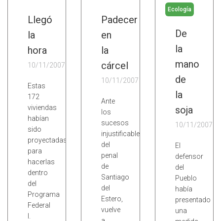
Ecología
Llegó
Padecer
De
la
en
la
hora
la
mano
cárcel
10/11/2007
de
10/11/2007
Estas
la
172
Ante
viviendas
soja
los
habían
sucesos
10/11/2007
sido
injustificables
proyectadas
del
El
para
penal
defensor
hacerlas
de
del
dentro
Santiago
Pueblo
del
del
había
Programa
Estero,
presentado
Federal
vuelve
una
I.
a