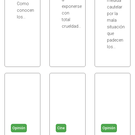
medida
Como
exponerse
cautelar
conocen
con
por la
los…
total
mala
crueldad…
situación
que
padecen
los…
Opinión
Cine
Opinión