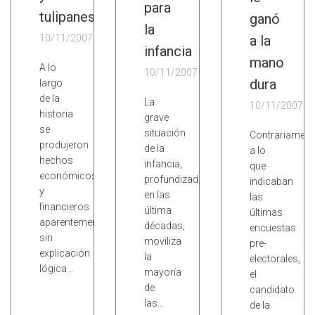
para
tulipanes
ganó
la
10/11/2007
a la
infancia
mano
A lo
10/11/2007
dura
largo
de la
La
10/11/2007
historia
grave
se
situación
Contrariament
produjeron
de la
a lo
hechos
infancia,
que
económicos
profundizada
indicaban
y
en las
las
financieros
última
últimas
aparentemente
décadas,
encuestas
sin
moviliza
pre-
explicación
la
electorales,
lógica…
mayoría
el
de
candidato
las…
de la