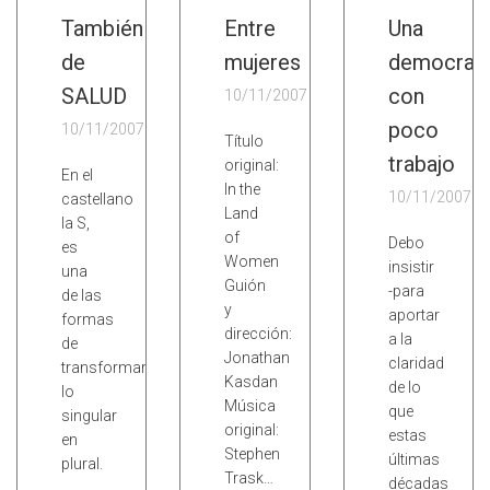
También
Entre
Una
de
mujeres
democrac
SALUD
con
10/11/2007
poco
10/11/2007
Título
trabajo
original:
En el
In the
10/11/2007
castellano
Land
la S,
of
Debo
es
Women
insistir
una
Guión
-para
de las
y
aportar
formas
dirección:
a la
de
Jonathan
claridad
transformar
Kasdan
de lo
lo
Música
que
singular
original:
estas
en
Stephen
últimas
plural.
Trask…
décadas
…