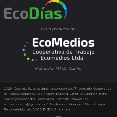
es un producto de:
Matrícula INAES 40.246.
2026
–
Copyleft.
Todos los derechos compartidos / Propietario: Cooperativa
de Trabajo EcoMedios Ltda. / Domicilio Legal: Gorriti 75. Oficina 3. Bahía
Blanca (provincia de Buenos Aires). Contacto. 2914486737 –
ecomedios.adm@gmail.com / Directora/coordinadora: Valeria Villagra.
Fecha de inicio: julio 2000. DNDA: En trámite