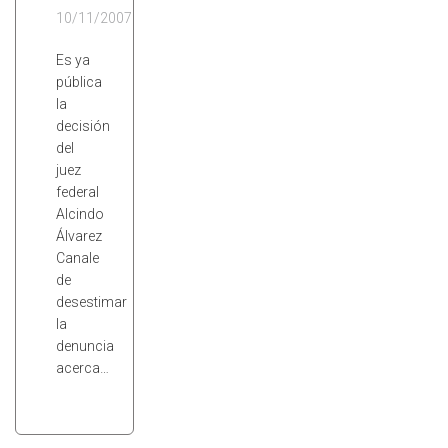
10/11/2007
Es ya
pública
la
decisión
del
juez
federal
Alcindo
Álvarez
Canale
de
desestimar
la
denuncia
acerca…