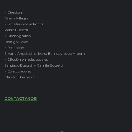
> Directora
Valeria Villagra
> Secretario de redacción
Pablo Bussetti
> Diseño gráfico
Rodrigo Galán
> Redacción
Silvana Angelicchio, Ivana Barrios y Lucía Argemi
> Difusión en redes sociales
Santiago Bussetti y Camila Bussetti
> Colaboradores
Claudio Eberhardt
CONTACTANOS!