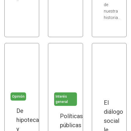
de
nuestra
historia…
Opinión
Interés
El
general
De
diálogo
Políticas
hipotecas
social
públicas
y
le