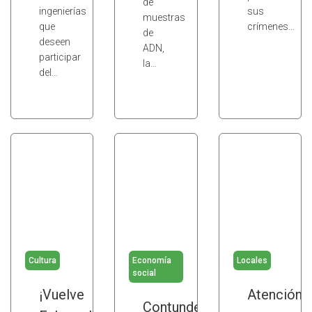
de
ingenierías
sus
muestras
que
crímenes…
de
deseen
ADN,
participar
la…
del…
Cultura
Economía
Locales
social
¡Vuelve
Atención
Contundente