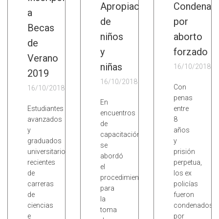
Apropiación
Condena
a
de
por
Becas
niños
aborto
de
y
forzado
Verano
niñas
16/10/2018
2019
16/10/2018
Con
16/10/2018
penas
En
Estudiantes
entre
encuentros
avanzados
8
de
y
años
capacitación
graduados
y
se
universitarios
prisión
abordó
recientes
perpetua,
el
de
los ex
procedimiento
carreras
policías
para
de
fueron
la
ciencias
condenados
toma
e
por