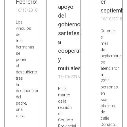
Febrero!
en
apoyo
septiembr
16/10/2018
del
16/10/2018
Los
gobierno
vínculos
Durante
santafesino
de
el
tres
a
mes
hermanas
cooperativas
de
se
septiembre
y
ponen
se
al
mutuales
atendieron
descubierto
a
16/10/2018
tras
2324
la
personas
En el
desaparición
en
marco
del
sus
de la
padre,
oficinas
reunión
una
de
del
obra…
calle
Consejo
Donado…
Provincial