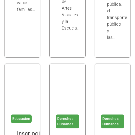
de
varias
pública,
Artes
familias…
el
Visuales
transporte
y la
público
Escuela…
y
las…
Educación
Derechos
Derechos
Humanos
Humanos
Inscripción