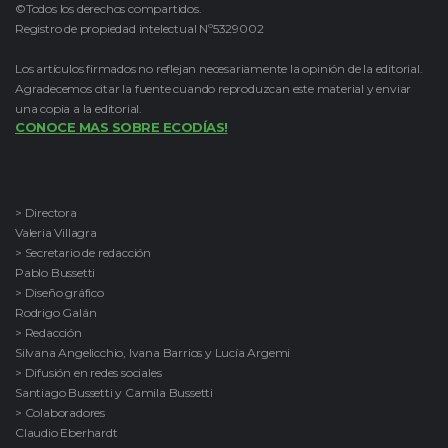
©Todos los derechos compartidos.
Registro de propiedad intelectual Nº5329002
Los artículos firmados no reflejan necesariamente la opinión de la editorial.
Agradecemos citar la fuente cuando reproduzcan este material y enviar
una copia a la editorial.
CONOCE MAS SOBRE ECODÍAS!
> Directora
Valeria Villagra
> Secretario de redacción
Pablo Bussetti
> Diseño gráfico
Rodrigo Galán
> Redacción
Silvana Angelicchio, Ivana Barrios y Lucía Argemi
> Difusión en redes sociales
Santiago Bussetti y Camila Bussetti
> Colaboradores
Claudio Eberhardt