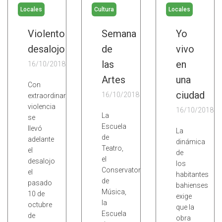
Locales
Cultura
Locales
Violento
Semana
Yo
desalojo
de
vivo
las
en
16/10/2018
Artes
una
Con
ciudad
16/10/2018
extraordinaria
violencia
16/10/2018
La
se
Escuela
llevó
La
de
adelante
dinámica
Teatro,
el
de
el
desalojo
los
Conservatorio
el
habitantes
de
pasado
bahienses
Música,
10 de
exige
la
octubre
que la
Escuela
de
obra