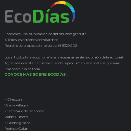
Ecodías es una publicación de distribución gratuita.
©Todos los derechos compartidos.
Registro de propiedad intelectual Nº5329002
Los artículos firmados no reflejan necesariamente la opinión de la editorial.
Agradecemos citar la fuente cuando reproduzcan este material y enviar
una copia a la editorial.
CONOCE MAS SOBRE ECODÍAS!
> Directora
Valeria Villagra
> Secretario de redacción
Pablo Bussetti
> Diseño gráfico
Rodrigo Galán