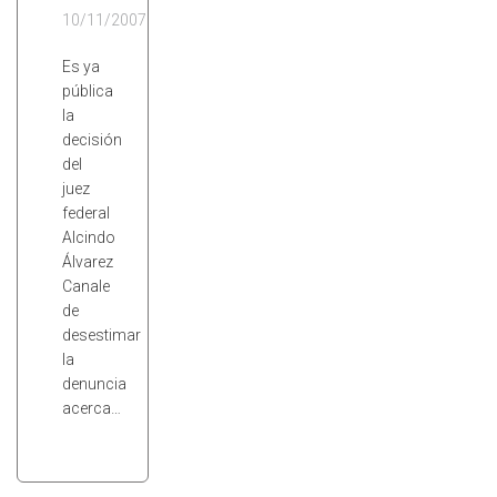
10/11/2007
Es ya
pública
la
decisión
del
juez
federal
Alcindo
Álvarez
Canale
de
desestimar
la
denuncia
acerca…