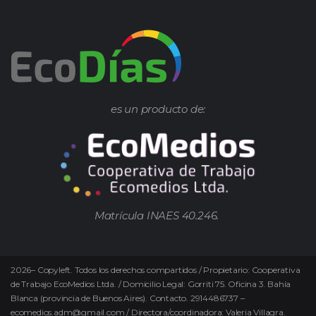
es un producto de:
Matrícula INAES 40.246.
2026
–
Copyleft.
Todos los derechos compartidos / Propietario: Cooperativa
de Trabajo EcoMedios Ltda. / Domicilio Legal: Gorriti 75. Oficina 3. Bahía
Blanca (provincia de Buenos Aires). Contacto. 2914486737 –
ecomedios.adm@gmail.com / Directora/coordinadora: Valeria Villagra.