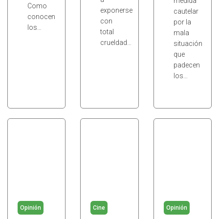
medida
Como
exponerse
cautelar
conocen
con
por la
los…
total
mala
crueldad…
situación
que
padecen
los…
Opinión
Cine
Opinión