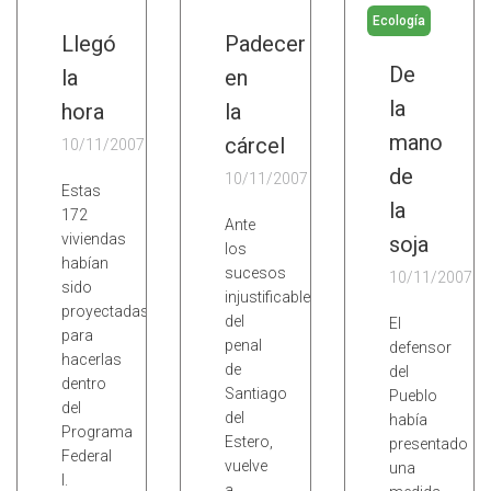
Ecología
Llegó
Padecer
De
la
en
la
hora
la
mano
cárcel
10/11/2007
de
10/11/2007
Estas
la
172
Ante
viviendas
soja
los
habían
sucesos
10/11/2007
sido
injustificables
proyectadas
del
El
para
penal
defensor
hacerlas
de
del
dentro
Santiago
Pueblo
del
del
había
Programa
Estero,
presentado
Federal
vuelve
una
I.
a