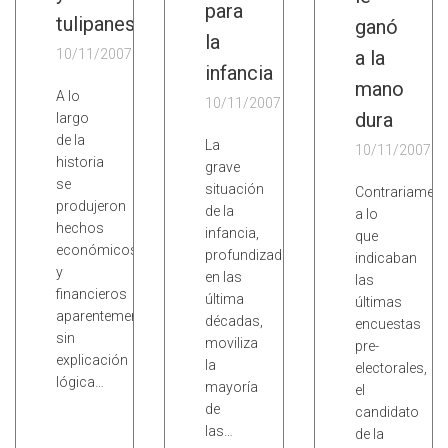
para
tulipanes
ganó
la
10/11/2007
a la
infancia
mano
A lo
10/11/2007
dura
largo
de la
La
10/11/2007
historia
grave
se
situación
Contrariament
produjeron
de la
a lo
hechos
infancia,
que
económicos
profundizada
indicaban
y
en las
las
financieros
última
últimas
aparentemente
décadas,
encuestas
sin
moviliza
pre-
explicación
la
electorales,
lógica…
mayoría
el
de
candidato
las…
de la