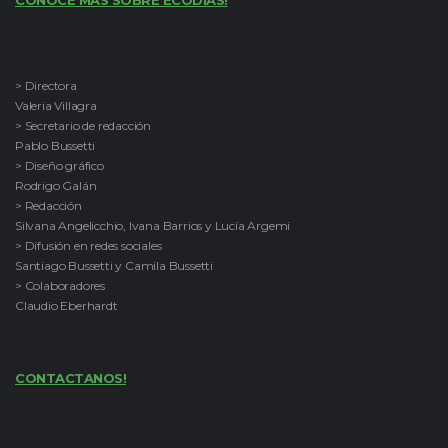
CONOCE MAS SOBRE ECODÍAS!
> Directora
Valeria Villagra
> Secretario de redacción
Pablo Bussetti
> Diseño gráfico
Rodrigo Galán
> Redacción
Silvana Angelicchio, Ivana Barrios y Lucía Argemi
> Difusión en redes sociales
Santiago Bussetti y Camila Bussetti
> Colaboradores
Claudio Eberhardt
CONTACTANOS!