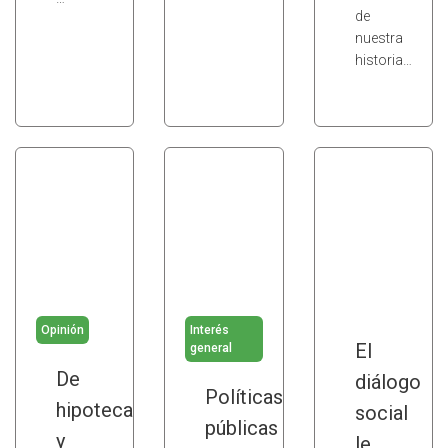
de
nuestra
historia…
Opinión
Interés
El
general
De
diálogo
Políticas
hipotecas
social
públicas
y
le