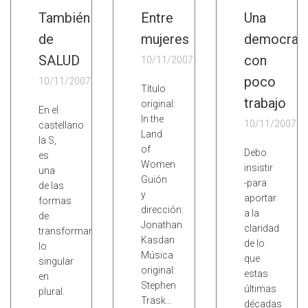
También
Entre
Una
de
mujeres
democrac
SALUD
con
10/11/2007
poco
10/11/2007
Título
trabajo
original:
En el
In the
10/11/2007
castellano
Land
la S,
of
Debo
es
Women
insistir
una
Guión
-para
de las
y
aportar
formas
dirección:
a la
de
Jonathan
claridad
transformar
Kasdan
de lo
lo
Música
que
singular
original:
estas
en
Stephen
últimas
plural.
Trask…
décadas
…