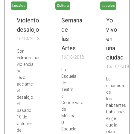
Locales
Cultura
Locales
Violento
Semana
Yo
desalojo
de
vivo
las
en
16/10/2018
Artes
una
Con
ciudad
16/10/2018
extraordinaria
violencia
16/10/2018
La
se
Escuela
llevó
La
de
adelante
dinámica
Teatro,
el
de
el
desalojo
los
Conservatorio
el
habitantes
de
pasado
bahienses
Música,
10 de
exige
la
octubre
que la
Escuela
de
obra