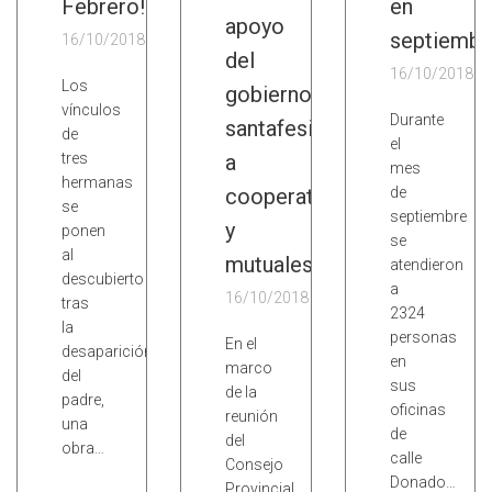
Febrero!
en
apoyo
septiembr
16/10/2018
del
16/10/2018
Los
gobierno
vínculos
Durante
santafesino
de
el
tres
a
mes
hermanas
cooperativas
de
se
septiembre
y
ponen
se
al
mutuales
atendieron
descubierto
a
16/10/2018
tras
2324
la
personas
En el
desaparición
en
marco
del
sus
de la
padre,
oficinas
reunión
una
de
del
obra…
calle
Consejo
Donado…
Provincial