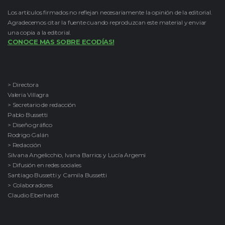
Los artículos firmados no reflejan necesariamente la opinión de la editorial.
Agradecemos citar la fuente cuando reproduzcan este material y enviar
una copia a la editorial.
CONOCE MAS SOBRE ECODÍAS!
> Directora
Valeria Villagra
> Secretario de redacción
Pablo Bussetti
> Diseño gráfico
Rodrigo Galán
> Redacción
Silvana Angelicchio, Ivana Barrios y Lucía Argemi
> Difusión en redes sociales
Santiago Bussetti y Camila Bussetti
> Colaboradores
Claudio Eberhardt