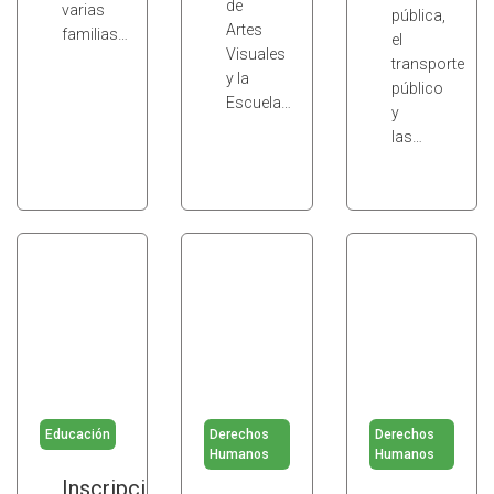
de
varias
pública,
Artes
familias…
el
Visuales
transporte
y la
público
Escuela…
y
las…
Educación
Derechos
Derechos
Humanos
Humanos
Inscripción