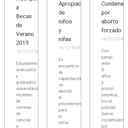
Apropiación
Condena
a
de
por
Becas
niños
aborto
de
y
forzado
Verano
niñas
16/10/2018
2019
16/10/2018
Con
16/10/2018
penas
En
Estudiantes
entre
encuentros
avanzados
8
de
y
años
capacitación
graduados
y
se
universitarios
prisión
abordó
recientes
perpetua,
el
de
los ex
procedimiento
carreras
policías
para
de
fueron
la
ciencias
condenados
toma
e
por