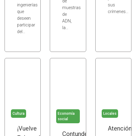
de
ingenierías
sus
muestras
que
crímenes…
de
deseen
ADN,
participar
la…
del…
Cultura
Economía
Locales
social
¡Vuelve
Atención
Contundente