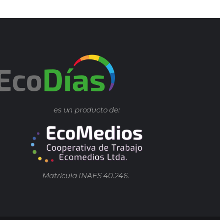
es un producto de:
Matrícula INAES 40.246.