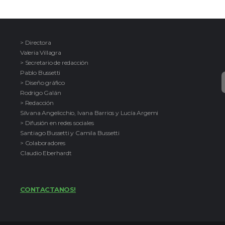
> Directora
Valeria Villagra
> Secretario de redacción
Pablo Bussetti
> Diseño gráfico
Rodrigo Galán
> Redacción
Silvana Angelicchio, Ivana Barrios y Lucía Argemi
> Difusión en redes sociales
Santiago Bussetti y Camila Bussetti
> Colaboradores
Claudio Eberhardt
CONTACTANOS!