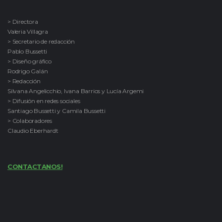
> Directora
Valeria Villagra
> Secretario de redacción
Pablo Bussetti
> Diseño gráfico
Rodrigo Galán
> Redacción
Silvana Angelicchio, Ivana Barrios y Lucía Argemi
> Difusión en redes sociales
Santiago Bussetti y Camila Bussetti
> Colaboradores
Claudio Eberhardt
CONTACTANOS!