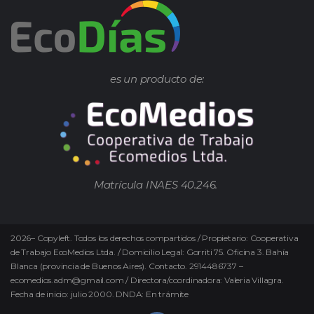
es un producto de:
Matrícula INAES 40.246.
2026
–
Copyleft.
Todos los derechos compartidos / Propietario: Cooperativa
de Trabajo EcoMedios Ltda. / Domicilio Legal: Gorriti 75. Oficina 3. Bahía
Blanca (provincia de Buenos Aires). Contacto. 2914486737 –
ecomedios.adm@gmail.com / Directora/coordinadora: Valeria Villagra.
Fecha de inicio: julio 2000. DNDA: En trámite