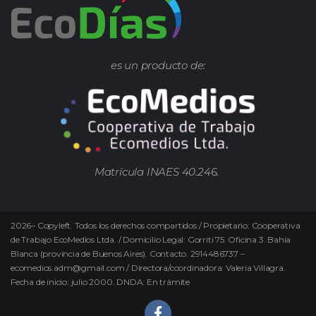
es un producto de:
Matrícula INAES 40.246.
2026
–
Copyleft.
Todos los derechos compartidos / Propietario: Cooperativa
de Trabajo EcoMedios Ltda. / Domicilio Legal: Gorriti 75. Oficina 3. Bahía
Blanca (provincia de Buenos Aires). Contacto. 2914486737 –
ecomedios.adm@gmail.com / Directora/coordinadora: Valeria Villagra.
Fecha de inicio: julio 2000. DNDA: En trámite