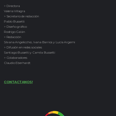
> Directora
Valeria Villagra
> Secretario de redacción
Pablo Bussetti
> Diseño gráfico
Rodrigo Galán
> Redacción
Silvana Angelicchio, Ivana Barrios y Lucía Argemi
> Difusión en redes sociales
Santiago Bussetti y Camila Bussetti
> Colaboradores
Claudio Eberhardt
CONTACTANOS!