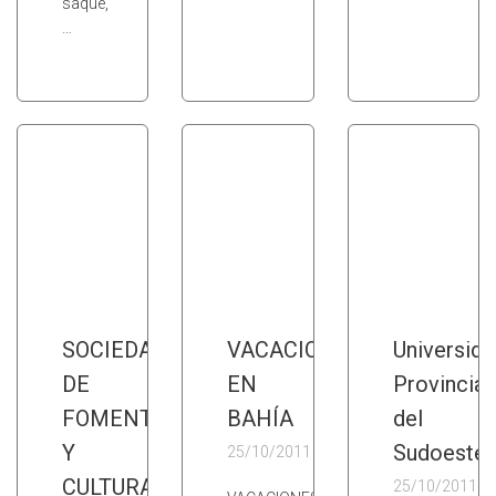
saque,
…
SOCIEDAD
VACACIONES
Universida
DE
EN
Provincial
FOMENTO
BAHÍA
del
Y
Sudoeste
25/10/2011
CULTURA
25/10/2011