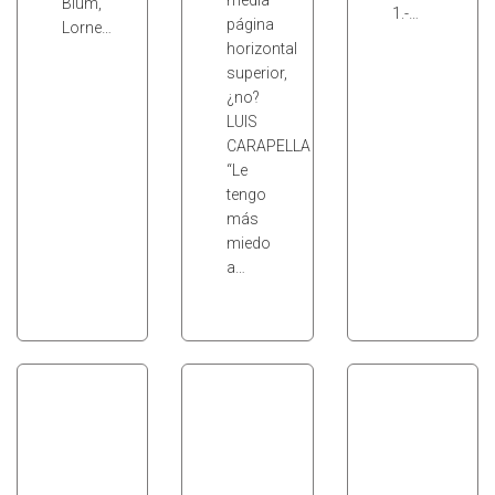
media
Blum,
1.-…
página
Lorne…
horizontal
superior,
¿no?
LUIS
CARAPELLA
“Le
tengo
más
miedo
a…