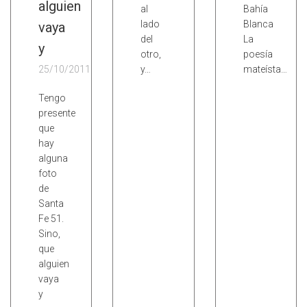
alguien
al
Bahía
lado
Blanca
vaya
del
La
y
otro,
poesía
25/10/2011
y…
mateísta…
Tengo
presente
que
hay
alguna
foto
de
Santa
Fe 51.
Sino,
que
alguien
vaya
y