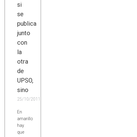
si
se
publica
junto
con
la
otra
de
UPSO,
sino
25/10/2011
En
amarillo
hay
que