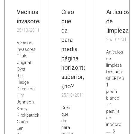
Vecinos
Creo
Artículos
invasores
que
de
da
limpieza
25/10/2011
para
25/10/2011
Vecinos
media
invasores
Artículos
Título
página
de
original:
limpieza
horizontal
Over
Destacar
the
superior,
OFERTAS
Hedge
¿no?
1
Dirección:
jabón
25/10/2011
Tim
blanco
Johnson,
+ 1
Creo
Karey
pastilla
que
Kirckpatrick
de
da
Guión:
inodoro
para
Len
…… $