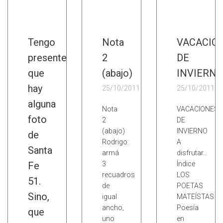
Tengo
Nota
VACACIO
presente
2
DE
que
(abajo)
INVIERNO
hay
25/10/2011
25/10/2011
alguna
Nota
VACACIONES
foto
2
DE
(abajo)
INVIERNO
de
Rodrigo:
A
Santa
armá
disfrutar…
Fe
3
Índice
recuadros
LOS
51.
de
POETAS
Sino,
igual
MATEÍSTAS
ancho,
Poesía
que
uno
en