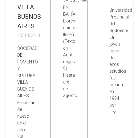
VACACIONES
VILLA
EN
Universidad
BAHÍA
BUENOS
Provincial
Lloren
del
AIRES
chicos,
Sudoeste
lloren
25/10/2011
La
(Texto
joven
en
SOCIEDAD
casa
Arial
DE
de
negrita
FOMENTO
altos
9)
Y
estudios
Hasta
CULTURA
fue
el 6
VILLA
creada
de
BUENOS
en
agosto…
AIRES
1994
Empezar
por
de
Ley…
nuevo
En el
año
2001