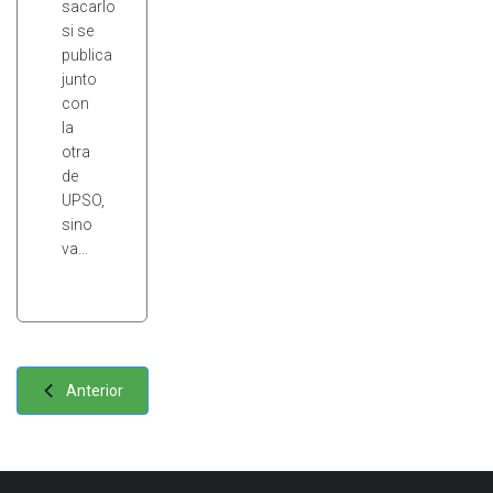
sacarlo
si se
publica
junto
con
la
otra
de
UPSO,
sino
va…
Anterior