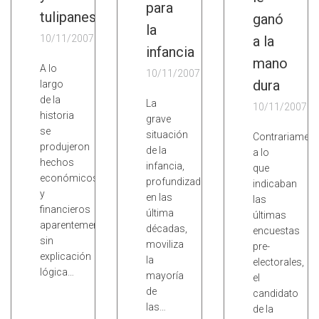
para
tulipanes
ganó
la
10/11/2007
a la
infancia
mano
A lo
10/11/2007
dura
largo
de la
La
10/11/2007
historia
grave
se
situación
Contrariament
produjeron
de la
a lo
hechos
infancia,
que
económicos
profundizada
indicaban
y
en las
las
financieros
última
últimas
aparentemente
décadas,
encuestas
sin
moviliza
pre-
explicación
la
electorales,
lógica…
mayoría
el
de
candidato
las…
de la