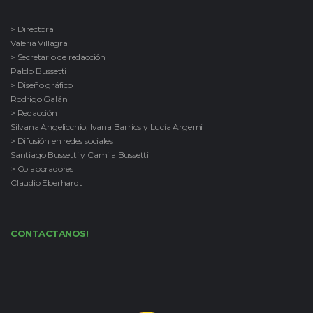
> Directora
Valeria Villagra
> Secretario de redacción
Pablo Bussetti
> Diseño gráfico
Rodrigo Galán
> Redacción
Silvana Angelicchio, Ivana Barrios y Lucía Argemi
> Difusión en redes sociales
Santiago Bussetti y Camila Bussetti
> Colaboradores
Claudio Eberhardt
CONTACTANOS!