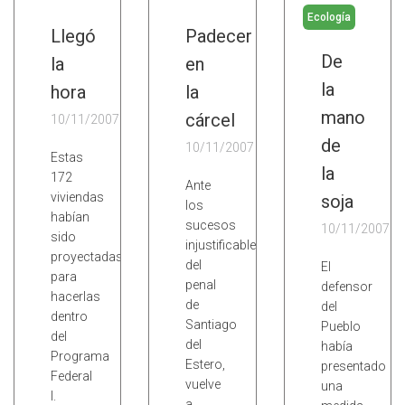
Ecología
Llegó
Padecer
De
la
en
la
hora
la
mano
cárcel
10/11/2007
de
10/11/2007
Estas
la
172
Ante
viviendas
soja
los
habían
sucesos
10/11/2007
sido
injustificables
proyectadas
del
El
para
penal
defensor
hacerlas
de
del
dentro
Santiago
Pueblo
del
del
había
Programa
Estero,
presentado
Federal
vuelve
una
I.
a