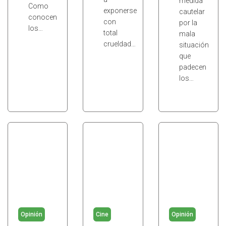
medida
Como
exponerse
cautelar
conocen
con
por la
los…
total
mala
crueldad…
situación
que
padecen
los…
Opinión
Cine
Opinión