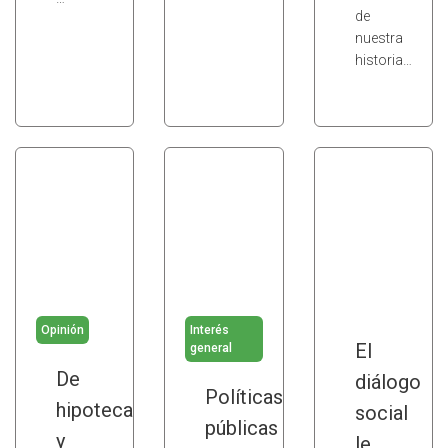
de
nuestra
historia…
Opinión
Interés
El
general
De
diálogo
Políticas
hipotecas
social
públicas
y
le