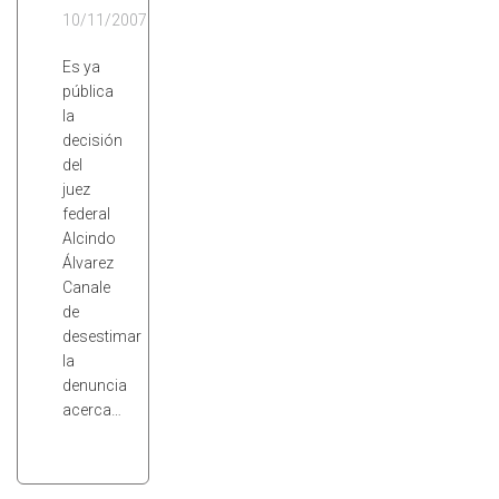
10/11/2007
Es ya
pública
la
decisión
del
juez
federal
Alcindo
Álvarez
Canale
de
desestimar
la
denuncia
acerca…