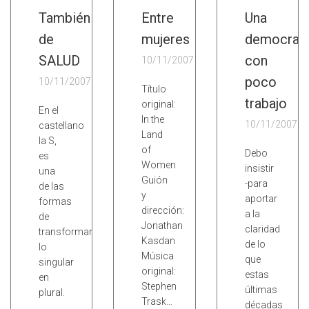
También
Entre
Una
de
mujeres
democrac
SALUD
con
10/11/2007
poco
10/11/2007
Título
trabajo
original:
En el
In the
10/11/2007
castellano
Land
la S,
of
Debo
es
Women
insistir
una
Guión
-para
de las
y
aportar
formas
dirección:
a la
de
Jonathan
claridad
transformar
Kasdan
de lo
lo
Música
que
singular
original:
estas
en
Stephen
últimas
plural.
Trask…
décadas
…