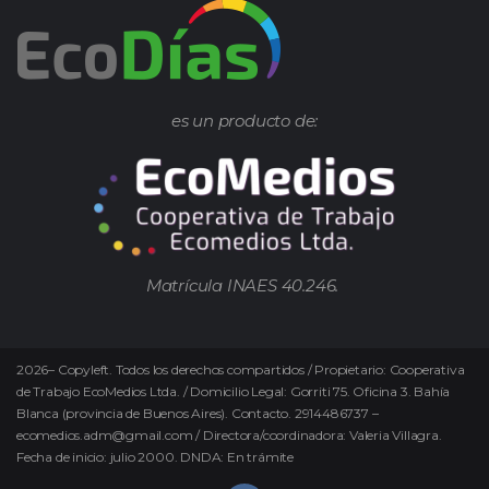
es un producto de:
Matrícula INAES 40.246.
2026
–
Copyleft.
Todos los derechos compartidos / Propietario: Cooperativa
de Trabajo EcoMedios Ltda. / Domicilio Legal: Gorriti 75. Oficina 3. Bahía
Blanca (provincia de Buenos Aires). Contacto. 2914486737 –
ecomedios.adm@gmail.com / Directora/coordinadora: Valeria Villagra.
Fecha de inicio: julio 2000. DNDA: En trámite