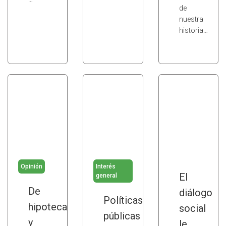
de
nuestra
historia…
Opinión
Interés
El
general
De
diálogo
Políticas
hipotecas
social
públicas
y
le