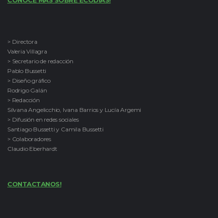
CONOCE MAS SOBRE ECODÍAS!
> Directora
Valeria Villagra
> Secretario de redacción
Pablo Bussetti
> Diseño gráfico
Rodrigo Galán
> Redacción
Silvana Angelicchio, Ivana Barrios y Lucía Argemi
> Difusión en redes sociales
Santiago Bussetti y Camila Bussetti
> Colaboradores
Claudio Eberhardt
CONTACTANOS!