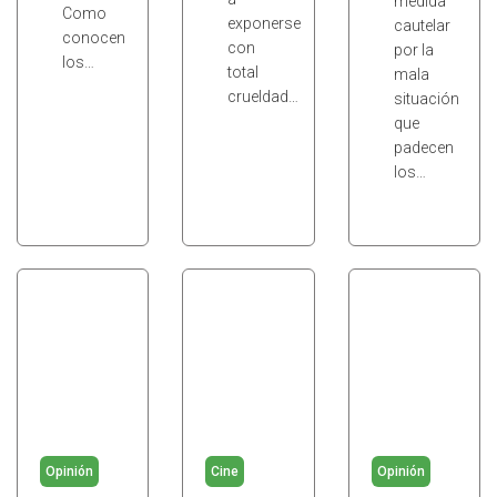
medida
Como
exponerse
cautelar
conocen
con
por la
los…
total
mala
crueldad…
situación
que
padecen
los…
Opinión
Cine
Opinión