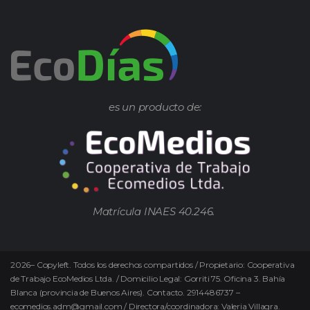
es un producto de:
Matrícula INAES 40.246.
2026
–
Copyleft.
Todos los derechos compartidos / Propietario: Cooperativa
de Trabajo EcoMedios Ltda. / Domicilio Legal: Gorriti 75. Oficina 3. Bahía
Blanca (provincia de Buenos Aires). Contacto. 2914486737 –
ecomedios.adm@gmail.com / Directora/coordinadora: Valeria Villagra.