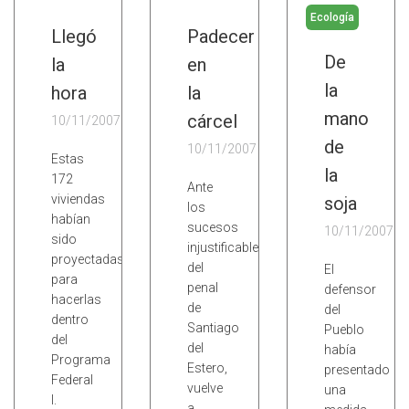
Ecología
Llegó
Padecer
De
la
en
la
hora
la
mano
cárcel
10/11/2007
de
10/11/2007
Estas
la
172
Ante
viviendas
soja
los
habían
sucesos
10/11/2007
sido
injustificables
proyectadas
del
El
para
penal
defensor
hacerlas
de
del
dentro
Santiago
Pueblo
del
del
había
Programa
Estero,
presentado
Federal
vuelve
una
I.
a