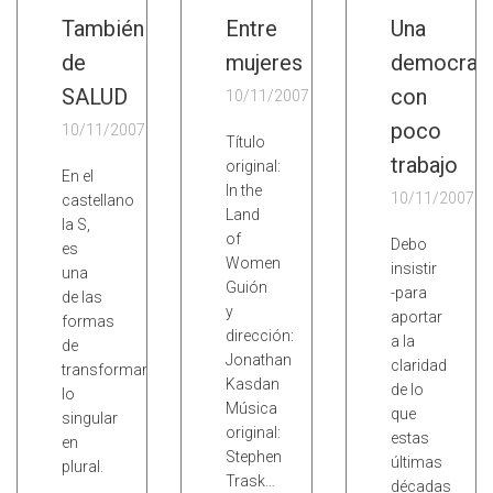
También
Entre
Una
de
mujeres
democrac
SALUD
con
10/11/2007
poco
10/11/2007
Título
trabajo
original:
En el
In the
10/11/2007
castellano
Land
la S,
of
Debo
es
Women
insistir
una
Guión
-para
de las
y
aportar
formas
dirección:
a la
de
Jonathan
claridad
transformar
Kasdan
de lo
lo
Música
que
singular
original:
estas
en
Stephen
últimas
plural.
Trask…
décadas
…