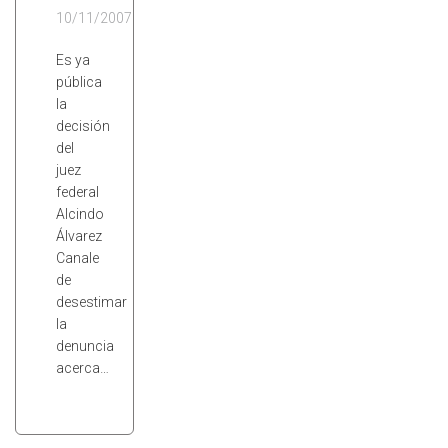
10/11/2007
Es ya
pública
la
decisión
del
juez
federal
Alcindo
Álvarez
Canale
de
desestimar
la
denuncia
acerca…