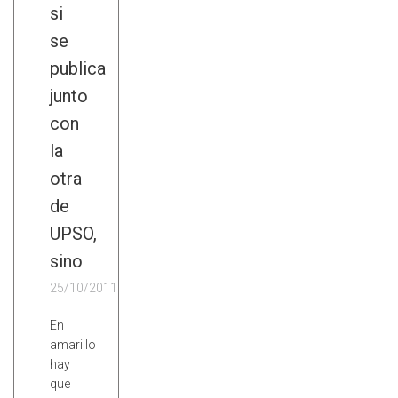
si
se
publica
junto
con
la
otra
de
UPSO,
sino
25/10/2011
En
amarillo
hay
que