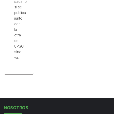
sacarlo
si se
publica
junto
con
la
otra
de
UPSO,
sino
va…
NOSOTROS