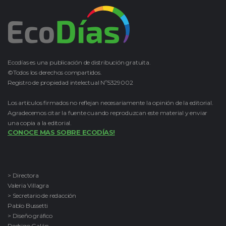
Ecodías es una publicación de distribución gratuita.
©Todos los derechos compartidos.
Registro de propiedad intelectual Nº5329002
Los artículos firmados no reflejan necesariamente la opinión de la editorial.
Agradecemos citar la fuente cuando reproduzcan este material y enviar
una copia a la editorial.
CONOCE MAS SOBRE ECODÍAS!
> Directora
Valeria Villagra
> Secretario de redacción
Pablo Bussetti
> Diseño gráfico
Rodrigo Galán