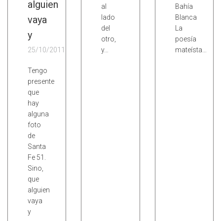
alguien
al
Bahía
lado
Blanca
vaya
del
La
y
otro,
poesía
25/10/2011
y…
mateísta…
Tengo
presente
que
hay
alguna
foto
de
Santa
Fe 51.
Sino,
que
alguien
vaya
y