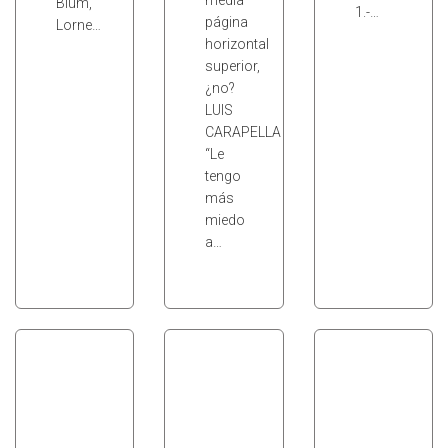
media
Blum,
1.-…
página
Lorne…
horizontal
superior,
¿no?
LUIS
CARAPELLA
“Le
tengo
más
miedo
a…