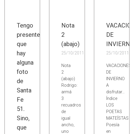
Tengo
Nota
VACACIO
presente
2
DE
que
(abajo)
INVIERNO
hay
25/10/2011
25/10/2011
alguna
Nota
VACACIONES
foto
2
DE
(abajo)
INVIERNO
de
Rodrigo:
A
Santa
armá
disfrutar…
Fe
3
Índice
recuadros
LOS
51.
de
POETAS
Sino,
igual
MATEÍSTAS
ancho,
Poesía
que
uno
en