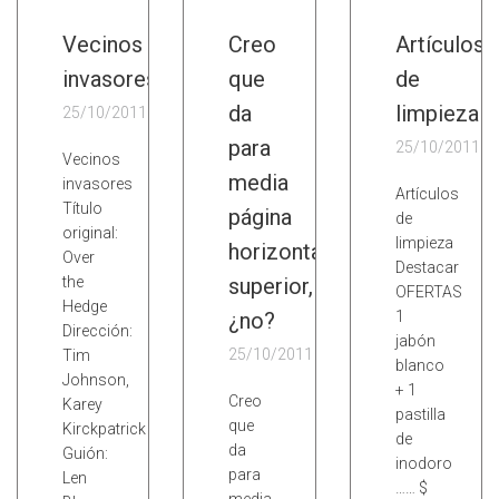
Vecinos
Creo
Artículos
invasores
que
de
da
limpieza
25/10/2011
para
25/10/2011
Vecinos
media
invasores
Artículos
Título
página
de
original:
limpieza
horizontal
Over
Destacar
the
superior,
OFERTAS
Hedge
¿no?
1
Dirección:
jabón
25/10/2011
Tim
blanco
Johnson,
+ 1
Creo
Karey
pastilla
que
Kirckpatrick
de
da
Guión:
inodoro
para
Len
…… $