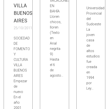
VACACIONES
VILLA
EN
Universidad
BAHÍA
BUENOS
Provincial
Lloren
del
AIRES
chicos,
Sudoeste
lloren
25/10/2011
La
(Texto
joven
en
SOCIEDAD
casa
Arial
DE
de
negrita
FOMENTO
altos
9)
Y
estudios
Hasta
CULTURA
fue
el 6
VILLA
creada
de
BUENOS
en
agosto…
AIRES
1994
Empezar
por
de
Ley…
nuevo
En el
año
2001