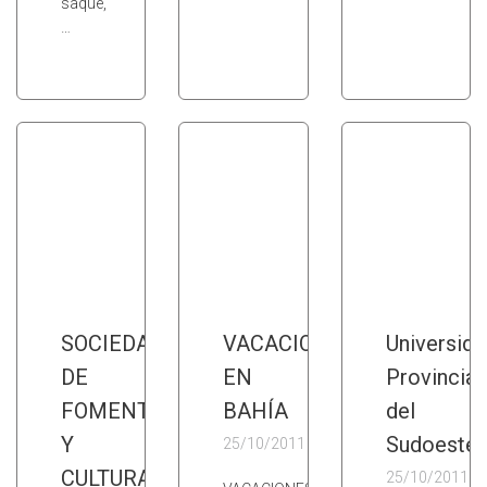
saque,
…
SOCIEDAD
VACACIONES
Universida
DE
EN
Provincial
FOMENTO
BAHÍA
del
Y
Sudoeste
25/10/2011
CULTURA
25/10/2011