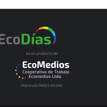
es un producto de:
Matrícula INAES 40.246.