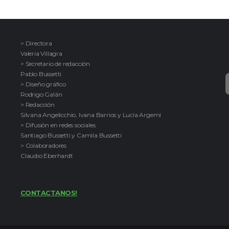
> Directora
Valeria Villagra
> Secretario de redacción
Pablo Bussetti
> Diseño gráfico
Rodrigo Galán
> Redacción
Silvana Angelicchio, Ivana Barrios y Lucía Argemi
> Difusión en redes sociales
Santiago Bussetti y Camila Bussetti
> Colaboradores
Claudio Eberhardt
CONTACTANOS!