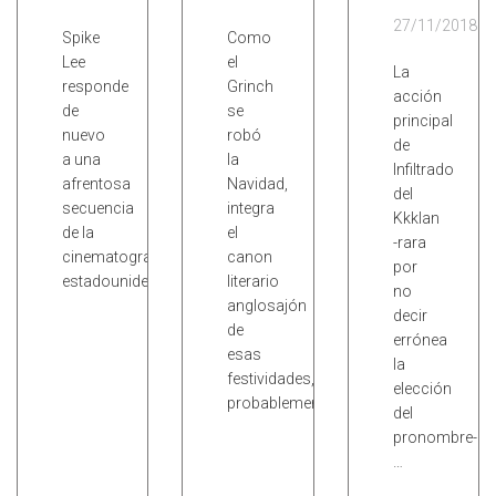
27/11/2018
Spike
Como
Lee
el
La
responde
Grinch
acción
de
se
principal
nuevo
robó
de
a una
la
Infiltrado
afrentosa
Navidad,
del
secuencia
integra
Kkklan
de la
el
-rara
cinematografía
canon
por
estadounidense.
literario
no
anglosajón
decir
de
errónea
esas
la
festividades,
elección
probablemente…
del
pronombre-
…