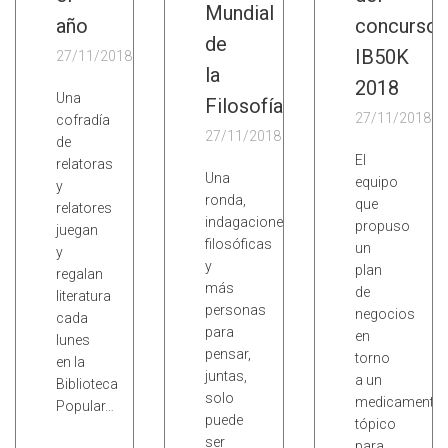
Mundial
año
concurso
de
IB50K
27/11/2018
la
2018
Una
Filosofía
27/11/2018
cofradía
27/11/2018
de
El
relatoras
Una
equipo
y
ronda,
que
relatores
indagaciones
propuso
juegan
filosóficas
un
y
y
plan
regalan
más
de
literatura
personas
negocios
cada
para
en
lunes
pensar,
torno
en la
juntas,
a un
Biblioteca
solo
medicamento
Popular…
puede
tópico
ser
para