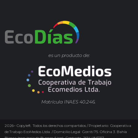
es un producto de:
Matrícula INAES 40.246.
2026
–
Copyleft.
Todos los derechos compartidos / Propietario: Cooperativa
de Trabajo EcoMedios Ltda. / Domicilio Legal: Gorriti 75. Oficina 3. Bahía
Blanca (provincia de Buenos Aires). Contacto. 2914486737 –