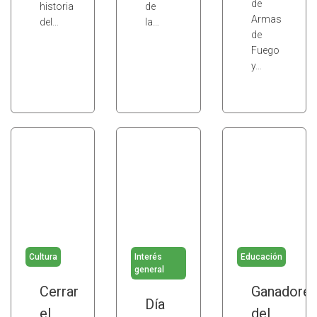
de
historia
de
Armas
del…
la…
de
Fuego
y…
Cultura
Interés
Educación
general
Cerrar
Ganadore
Día
el
del