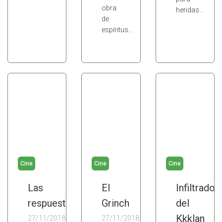
obra
heridas…
de
espíritus…
Cine
Cine
Cine
Las
El
Infiltrado
respuestas
Grinch
del
Kkklan
27/11/2018
27/11/2018