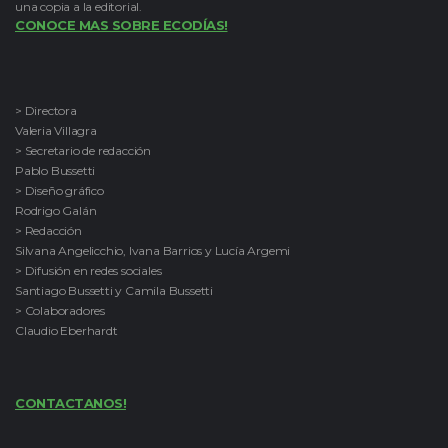
una copia a la editorial.
CONOCE MAS SOBRE ECODÍAS!
> Directora
Valeria Villagra
> Secretario de redacción
Pablo Bussetti
> Diseño gráfico
Rodrigo Galán
> Redacción
Silvana Angelicchio, Ivana Barrios y Lucía Argemi
> Difusión en redes sociales
Santiago Bussetti y Camila Bussetti
> Colaboradores
Claudio Eberhardt
CONTACTANOS!