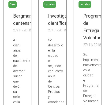
Cine
Locales
Locales
Bergman
Investigaciones
Programa
centenario
científicas
de
Entrega
27/11/2018
27/11/2018
Voluntaria
A
Se
27/11/2018
cien
desarrolló
años
en la
Se
del
ciudad
implementará
nacimiento
el
nuevamente
del
segundo
en la
director
encuentro
ciudad
sueco
anual
el
que
de
Programa
dejó
Centros
de
su
Propios
Entrega
sello
y
Voluntaria
en la
Asociados