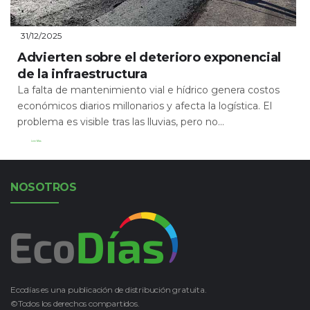
31/12/2025
Advierten sobre el deterioro exponencial
de la infraestructura
La falta de mantenimiento vial e hídrico genera costos
económicos diarios millonarios y afecta la logística. El
problema es visible tras las lluvias, pero no...
Leer Más
NOSOTROS
Ecodías es una publicación de distribución gratuita.
©Todos los derechos compartidos.