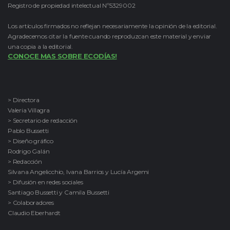
Registro de propiedad intelectual Nº5329002
Los artículos firmados no reflejan necesariamente la opinión de la editorial.
Agradecemos citar la fuente cuando reproduzcan este material y enviar
una copia a la editorial.
CONOCE MAS SOBRE ECODÍAS!
> Directora
Valeria Villagra
> Secretario de redacción
Pablo Bussetti
> Diseño gráfico
Rodrigo Galán
> Redacción
Silvana Angelicchio, Ivana Barrios y Lucía Argemi
> Difusión en redes sociales
Santiago Bussetti y Camila Bussetti
> Colaboradores
Claudio Eberhardt