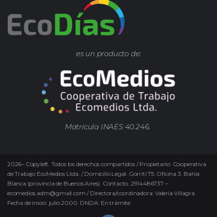
es un producto de:
Matrícula INAES 40.246.
2026
–
Copyleft.
Todos los derechos compartidos / Propietario: Cooperativa
de Trabajo EcoMedios Ltda. / Domicilio Legal: Gorriti 75. Oficina 3. Bahía
Blanca (provincia de Buenos Aires). Contacto. 2914486737 –
ecomedios.adm@gmail.com / Directora/coordinadora: Valeria Villagra.
Fecha de inicio: julio 2000. DNDA: En trámite