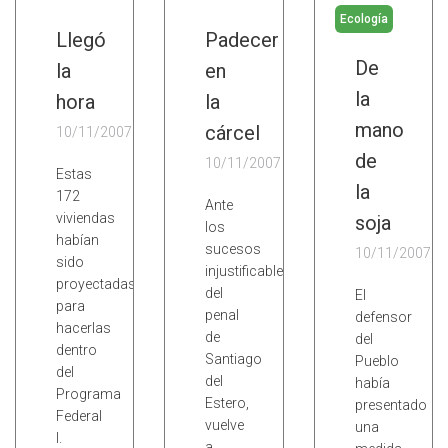
Ecología
Llegó
Padecer
De
la
en
la
hora
la
mano
cárcel
10/11/2007
de
10/11/2007
Estas
la
172
Ante
viviendas
soja
los
habían
sucesos
10/11/2007
sido
injustificables
proyectadas
del
El
para
penal
defensor
hacerlas
de
del
dentro
Santiago
Pueblo
del
del
había
Programa
Estero,
presentado
Federal
vuelve
una
I.
a