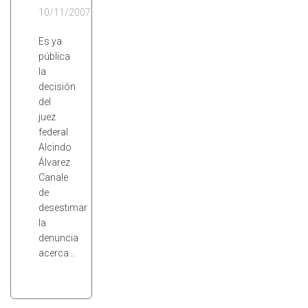
10/11/2007
Es ya
pública
la
decisión
del
juez
federal
Alcindo
Álvarez
Canale
de
desestimar
la
denuncia
acerca…