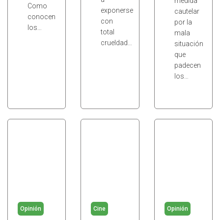
medida
Como
exponerse
cautelar
conocen
con
por la
los…
total
mala
crueldad…
situación
que
padecen
los…
Opinión
Cine
Opinión