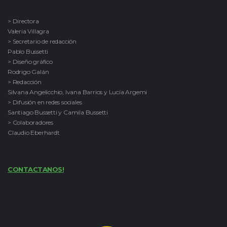
> Directora
Valeria Villagra
> Secretario de redacción
Pablo Bussetti
> Diseño gráfico
Rodrigo Galán
> Redacción
Silvana Angelicchio, Ivana Barrios y Lucía Argemi
> Difusión en redes sociales
Santiago Bussetti y Camila Bussetti
> Colaboradores
Claudio Eberhardt
CONTACTANOS!