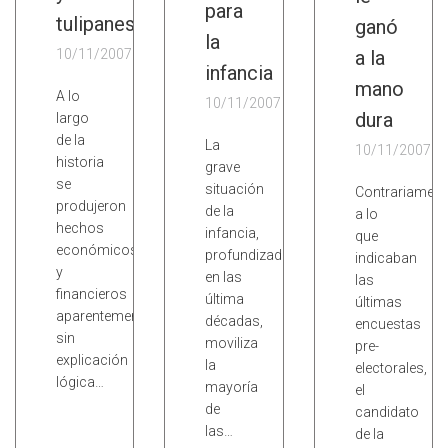
para
tulipanes
ganó
la
10/11/2007
a la
infancia
mano
A lo
10/11/2007
dura
largo
de la
La
10/11/2007
historia
grave
se
situación
Contrariament
produjeron
de la
a lo
hechos
infancia,
que
económicos
profundizada
indicaban
y
en las
las
financieros
última
últimas
aparentemente
décadas,
encuestas
sin
moviliza
pre-
explicación
la
electorales,
lógica…
mayoría
el
de
candidato
las…
de la