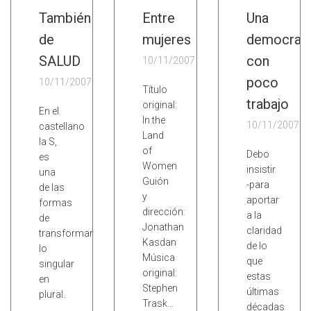
También
Entre
Una
de
mujeres
democrac
SALUD
con
10/11/2007
poco
10/11/2007
Título
trabajo
original:
En el
In the
10/11/2007
castellano
Land
la S,
of
Debo
es
Women
insistir
una
Guión
-para
de las
y
aportar
formas
dirección:
a la
de
Jonathan
claridad
transformar
Kasdan
de lo
lo
Música
que
singular
original:
estas
en
Stephen
últimas
plural.
Trask…
décadas
…