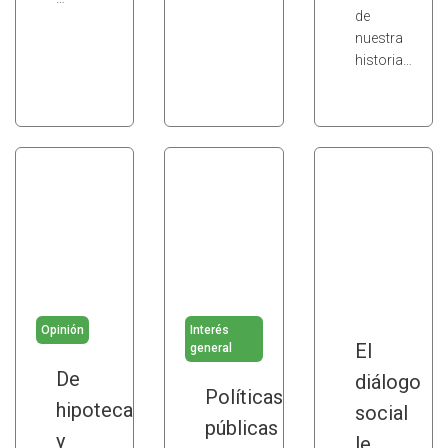
de
nuestra
historia…
Opinión
Interés
El
general
De
diálogo
Políticas
hipotecas
social
públicas
y
le