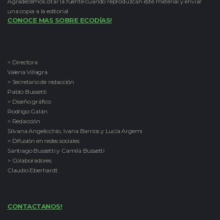
Agradecemos citar la fuente cuando reproduzcan este material y enviar
una copia a la editorial.
CONOCE MAS SOBRE ECODÍAS!
> Directora
Valeria Villagra
> Secretario de redacción
Pablo Bussetti
> Diseño gráfico
Rodrigo Galán
> Redacción
Silvana Angelicchio, Ivana Barrios y Lucía Argemi
> Difusión en redes sociales
Santiago Bussetti y Camila Bussetti
> Colaboradores
Claudio Eberhardt
CONTACTANOS!