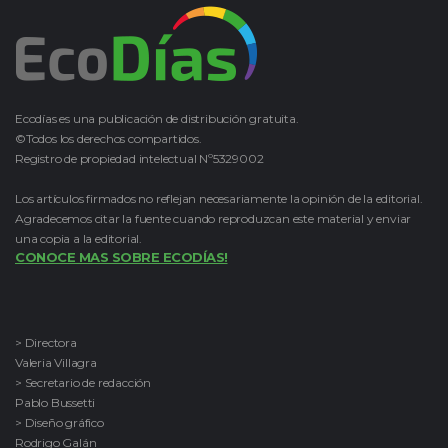
Ecodías es una publicación de distribución gratuita.
©Todos los derechos compartidos.
Registro de propiedad intelectual Nº5329002
Los artículos firmados no reflejan necesariamente la opinión de la editorial.
Agradecemos citar la fuente cuando reproduzcan este material y enviar
una copia a la editorial.
CONOCE MAS SOBRE ECODÍAS!
> Directora
Valeria Villagra
> Secretario de redacción
Pablo Bussetti
> Diseño gráfico
Rodrigo Galán