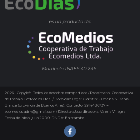
es un producto de:
Matrícula INAES 40.246.
2026
–
Copyleft.
Todos los derechos compartidos / Propietario: Cooperativa
de Trabajo EcoMedios Ltda. / Domicilio Legal: Gorriti 75. Oficina 3. Bahía
Blanca (provincia de Buenos Aires). Contacto. 2914486737 –
ecomedios.adm@gmail.com / Directora/coordinadora: Valeria Villagra.
Fecha de inicio: julio 2000. DNDA: En trámite