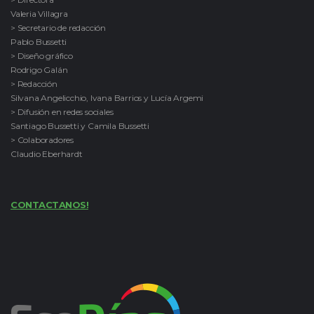
Valeria Villagra
> Secretario de redacción
Pablo Bussetti
> Diseño gráfico
Rodrigo Galán
> Redacción
Silvana Angelicchio, Ivana Barrios y Lucía Argemi
> Difusión en redes sociales
Santiago Bussetti y Camila Bussetti
> Colaboradores
Claudio Eberhardt
CONTACTANOS!