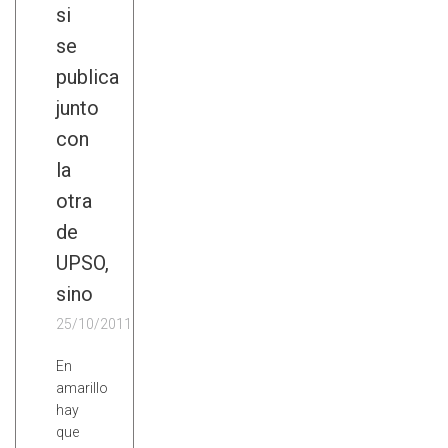
si
se
publica
junto
con
la
otra
de
UPSO,
sino
25/10/2011
En
amarillo
hay
que