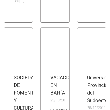
saque,
…
SOCIEDAD
VACACIONES
Universida
DE
EN
Provincial
FOMENTO
BAHÍA
del
Y
Sudoeste
25/10/2011
CULTURA
25/10/2011