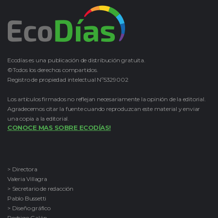
Ecodías es una publicación de distribución gratuita.
©Todos los derechos compartidos.
Registro de propiedad intelectual Nº5329002
Los artículos firmados no reflejan necesariamente la opinión de la editorial.
Agradecemos citar la fuente cuando reproduzcan este material y enviar
una copia a la editorial.
CONOCE MAS SOBRE ECODÍAS!
> Directora
Valeria Villagra
> Secretario de redacción
Pablo Bussetti
> Diseño gráfico
Rodrigo Galán