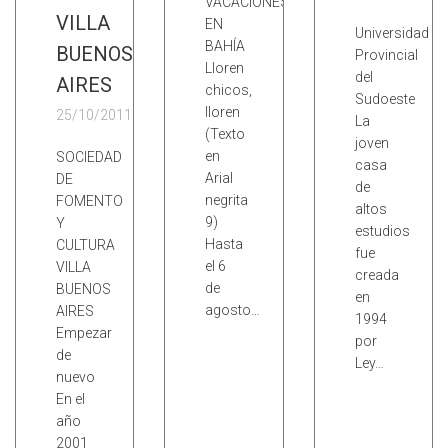
VACACIONES
VILLA
EN
Universidad
BAHÍA
BUENOS
Provincial
Lloren
del
AIRES
chicos,
Sudoeste
lloren
25/10/2011
La
(Texto
joven
en
SOCIEDAD
casa
Arial
DE
de
negrita
FOMENTO
altos
9)
Y
estudios
Hasta
CULTURA
fue
el 6
VILLA
creada
de
BUENOS
en
agosto…
AIRES
1994
Empezar
por
de
Ley…
nuevo
En el
año
2001