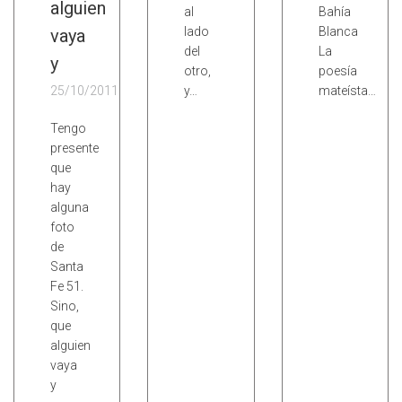
alguien
al
Bahía
lado
Blanca
vaya
del
La
y
otro,
poesía
25/10/2011
y…
mateísta…
Tengo
presente
que
hay
alguna
foto
de
Santa
Fe 51.
Sino,
que
alguien
vaya
y