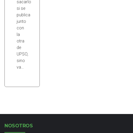
sacarlo
si se
publica
junto
con
la
otra
de
UPSO,
sino
va…
NOSOTROS