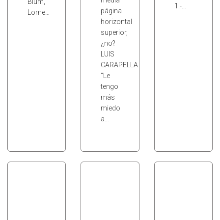
media
Blum,
1.-…
página
Lorne…
horizontal
superior,
¿no?
LUIS
CARAPELLA
“Le
tengo
más
miedo
a…