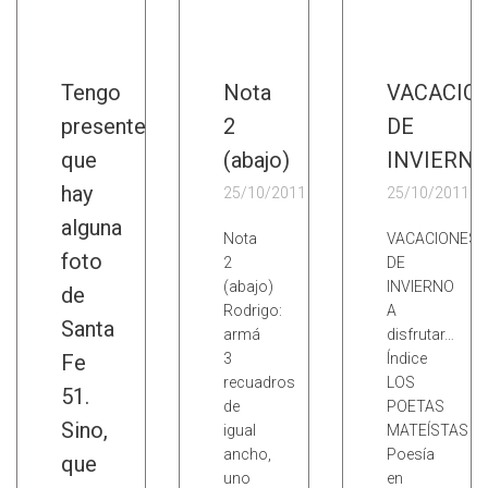
Tengo
Nota
VACACIO
presente
2
DE
que
(abajo)
INVIERNO
hay
25/10/2011
25/10/2011
alguna
Nota
VACACIONES
foto
2
DE
(abajo)
INVIERNO
de
Rodrigo:
A
Santa
armá
disfrutar…
Fe
3
Índice
recuadros
LOS
51.
de
POETAS
Sino,
igual
MATEÍSTAS
ancho,
Poesía
que
uno
en