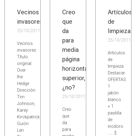
Vecinos
Creo
Artículos
invasores
que
de
da
limpieza
25/10/2011
para
25/10/2011
Vecinos
media
invasores
Artículos
Título
página
de
original:
limpieza
horizontal
Over
Destacar
the
superior,
OFERTAS
Hedge
¿no?
1
Dirección:
jabón
25/10/2011
Tim
blanco
Johnson,
+ 1
Creo
Karey
pastilla
que
Kirckpatrick
de
da
Guión:
inodoro
para
Len
…… $