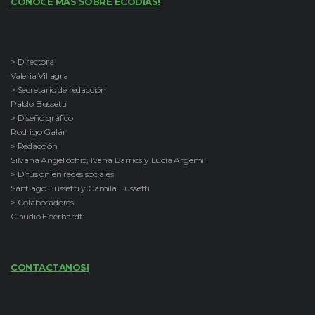
CONOCE MAS SOBRE ECODÍAS!
> Directora
Valeria Villagra
> Secretario de redacción
Pablo Bussetti
> Diseño gráfico
Rodrigo Galán
> Redacción
Silvana Angelicchio, Ivana Barrios y Lucía Argemi
> Difusión en redes sociales
Santiago Bussetti y Camila Bussetti
> Colaboradores
Claudio Eberhardt
CONTACTANOS!