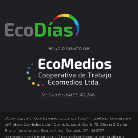
es un producto de:
Matrícula INAES 40.246.
2026
–
Copyleft.
Todos los derechos compartidos / Propietario: Cooperativa
de Trabajo EcoMedios Ltda. / Domicilio Legal: Gorriti 75. Oficina 3. Bahía
Blanca (provincia de Buenos Aires). Contacto. 2914486737 –
ecomedios.adm@gmail.com / Directora/coordinadora: Valeria Villagra.