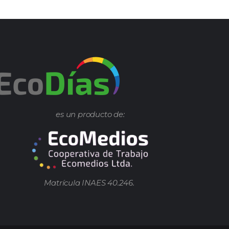
es un producto de:
Matrícula INAES 40.246.