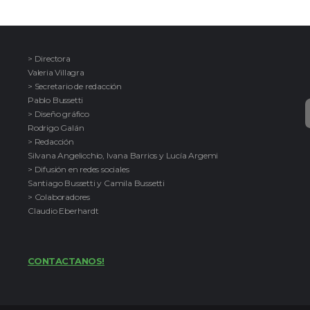
> Directora
Valeria Villagra
> Secretario de redacción
Pablo Bussetti
> Diseño gráfico
Rodrigo Galán
> Redacción
Silvana Angelicchio, Ivana Barrios y Lucía Argemi
> Difusión en redes sociales
Santiago Bussetti y Camila Bussetti
> Colaboradores
Claudio Eberhardt
CONTACTANOS!