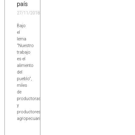
país
27/11/2018
Bajo
el
lema
“Nuestro
trabajo
es el
alimento
del
pueblo”,
miles
de
productoras
y
productores
agropecuarios…