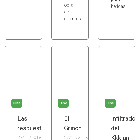
obra
heridas…
de
espíritus…
Cine
Cine
Cine
Las
El
Infiltrado
respuestas
Grinch
del
Kkklan
27/11/2018
27/11/2018