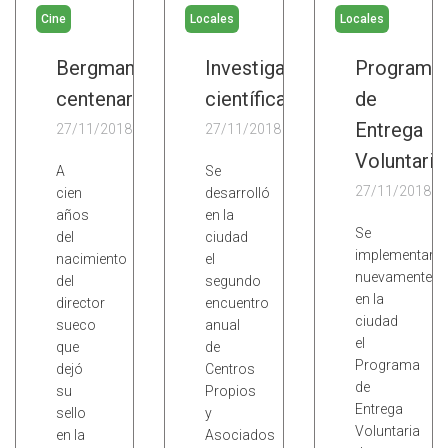
Cine
Locales
Locales
Bergman
Investigaciones
Programa
centenario
científicas
de
Entrega
27/11/2018
27/11/2018
Voluntaria
A
Se
27/11/2018
cien
desarrolló
años
en la
Se
del
ciudad
implementará
nacimiento
el
nuevamente
del
segundo
en la
director
encuentro
ciudad
sueco
anual
el
que
de
Programa
dejó
Centros
de
su
Propios
Entrega
sello
y
Voluntaria
en la
Asociados