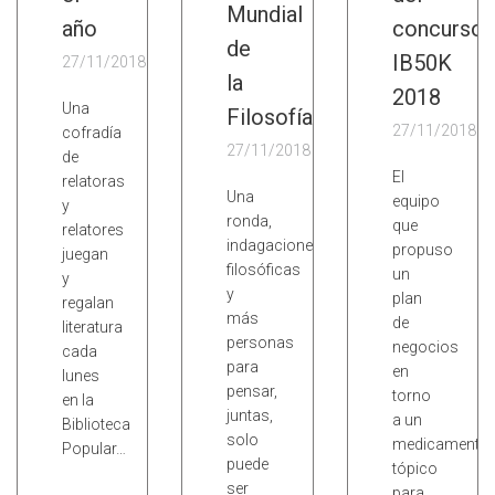
Mundial
año
concurso
de
IB50K
27/11/2018
la
2018
Una
Filosofía
27/11/2018
cofradía
27/11/2018
de
El
relatoras
Una
equipo
y
ronda,
que
relatores
indagaciones
propuso
juegan
filosóficas
un
y
y
plan
regalan
más
de
literatura
personas
negocios
cada
para
en
lunes
pensar,
torno
en la
juntas,
a un
Biblioteca
solo
medicamento
Popular…
puede
tópico
ser
para