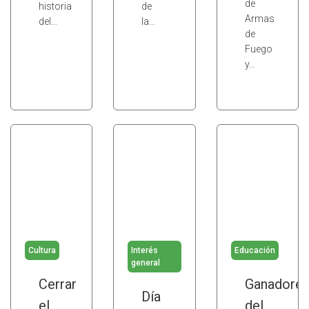
de
historia
de
Armas
del…
la…
de
Fuego
y…
Cultura
Interés
Educación
general
Cerrar
Ganadore
Día
el
del