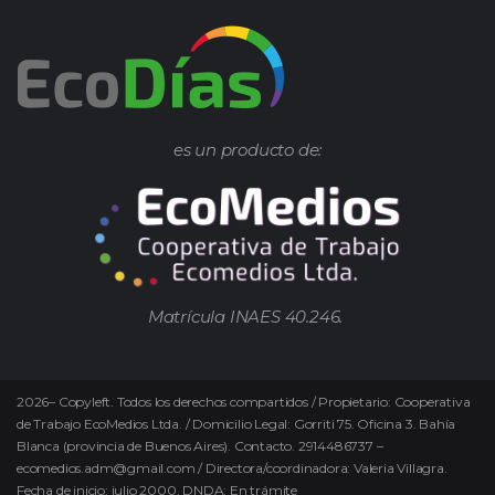
es un producto de:
Matrícula INAES 40.246.
2026
–
Copyleft.
Todos los derechos compartidos / Propietario: Cooperativa
de Trabajo EcoMedios Ltda. / Domicilio Legal: Gorriti 75. Oficina 3. Bahía
Blanca (provincia de Buenos Aires). Contacto. 2914486737 –
ecomedios.adm@gmail.com / Directora/coordinadora: Valeria Villagra.
Fecha de inicio: julio 2000. DNDA: En trámite