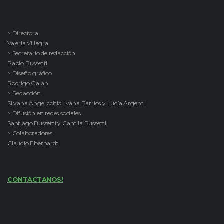
> Directora
Valeria Villagra
> Secretario de redacción
Pablo Bussetti
> Diseño gráfico
Rodrigo Galán
> Redacción
Silvana Angelicchio, Ivana Barrios y Lucía Argemi
> Difusión en redes sociales
Santiago Bussetti y Camila Bussetti
> Colaboradores
Claudio Eberhardt
CONTACTANOS!