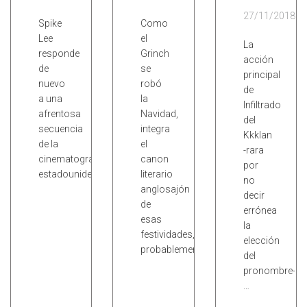
27/11/2018
Spike
Como
Lee
el
La
responde
Grinch
acción
de
se
principal
nuevo
robó
de
a una
la
Infiltrado
afrentosa
Navidad,
del
secuencia
integra
Kkklan
de la
el
-rara
cinematografía
canon
por
estadounidense.
literario
no
anglosajón
decir
de
errónea
esas
la
festividades,
elección
probablemente…
del
pronombre-
…