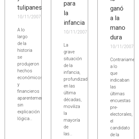
para
tulipanes
ganó
la
10/11/2007
a la
infancia
mano
A lo
10/11/2007
dura
largo
de la
La
10/11/2007
historia
grave
se
situación
Contrariament
produjeron
de la
a lo
hechos
infancia,
que
económicos
profundizada
indicaban
y
en las
las
financieros
última
últimas
aparentemente
décadas,
encuestas
sin
moviliza
pre-
explicación
la
electorales,
lógica…
mayoría
el
de
candidato
las…
de la