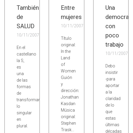
También
Entre
Una
de
mujeres
democrac
SALUD
con
10/11/2007
poco
10/11/2007
Título
trabajo
original:
En el
In the
10/11/2007
castellano
Land
la S,
of
Debo
es
Women
insistir
una
Guión
-para
de las
y
aportar
formas
dirección:
a la
de
Jonathan
claridad
transformar
Kasdan
de lo
lo
Música
que
singular
original:
estas
en
Stephen
últimas
plural.
Trask…
décadas
…