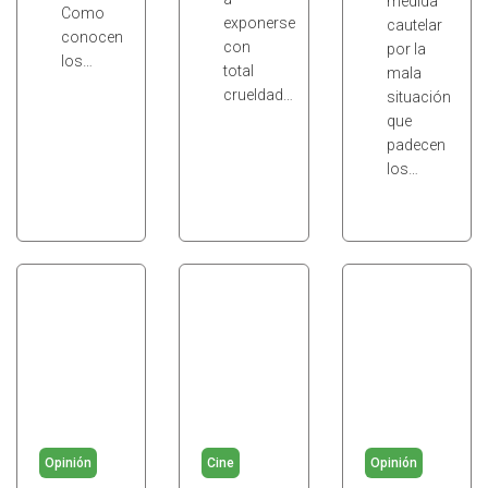
medida
Como
exponerse
cautelar
conocen
con
por la
los…
total
mala
crueldad…
situación
que
padecen
los…
Opinión
Cine
Opinión