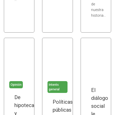
de
nuestra
historia…
Opinión
Interés
El
general
De
diálogo
Políticas
hipotecas
social
públicas
y
le