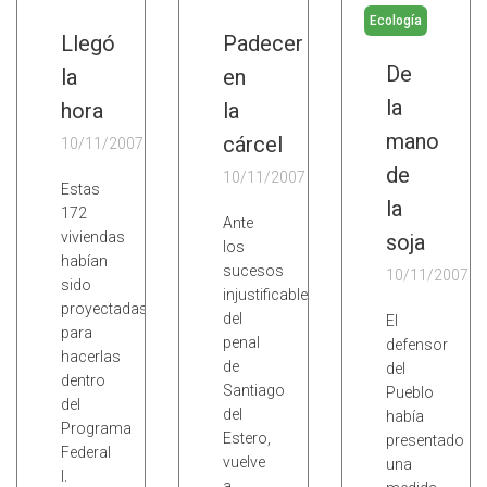
Ecología
Llegó
Padecer
De
la
en
la
hora
la
mano
cárcel
10/11/2007
de
10/11/2007
Estas
la
172
Ante
viviendas
soja
los
habían
sucesos
10/11/2007
sido
injustificables
proyectadas
del
El
para
penal
defensor
hacerlas
de
del
dentro
Santiago
Pueblo
del
del
había
Programa
Estero,
presentado
Federal
vuelve
una
I.
a