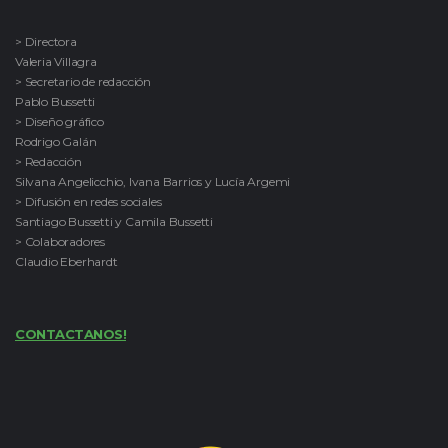
> Directora
Valeria Villagra
> Secretario de redacción
Pablo Bussetti
> Diseño gráfico
Rodrigo Galán
> Redacción
Silvana Angelicchio, Ivana Barrios y Lucía Argemi
> Difusión en redes sociales
Santiago Bussetti y Camila Bussetti
> Colaboradores
Claudio Eberhardt
CONTACTANOS!