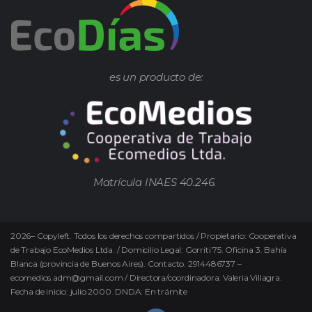
es un producto de:
Matrícula INAES 40.246.
2026
–
Copyleft.
Todos los derechos compartidos / Propietario: Cooperativa
de Trabajo EcoMedios Ltda. / Domicilio Legal: Gorriti 75. Oficina 3. Bahía
Blanca (provincia de Buenos Aires). Contacto. 2914486737 –
ecomedios.adm@gmail.com / Directora/coordinadora: Valeria Villagra.
Fecha de inicio: julio 2000. DNDA: En trámite