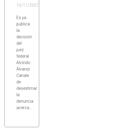
10/11/2007
Es ya
pública
la
decisión
del
juez
federal
Alcindo
Álvarez
Canale
de
desestimar
la
denuncia
acerca…