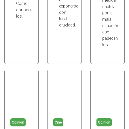
medida
Como
exponerse
cautelar
conocen
con
por la
los…
total
mala
crueldad…
situación
que
padecen
los…
Opinión
Cine
Opinión