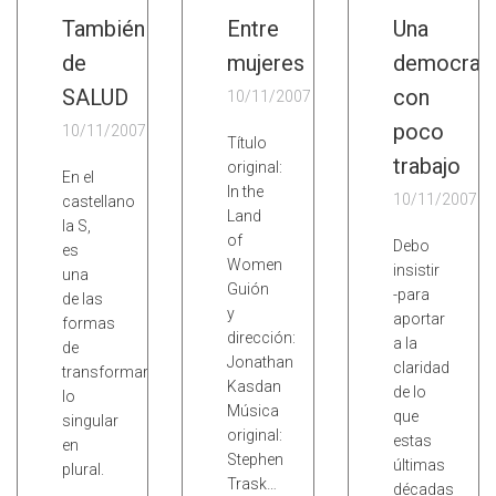
También
Entre
Una
de
mujeres
democrac
SALUD
con
10/11/2007
poco
10/11/2007
Título
trabajo
original:
En el
In the
10/11/2007
castellano
Land
la S,
of
Debo
es
Women
insistir
una
Guión
-para
de las
y
aportar
formas
dirección:
a la
de
Jonathan
claridad
transformar
Kasdan
de lo
lo
Música
que
singular
original:
estas
en
Stephen
últimas
plural.
Trask…
décadas
…