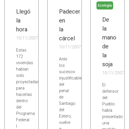
Ecología
Llegó
Padecer
De
la
en
la
hora
la
mano
cárcel
10/11/2007
de
10/11/2007
Estas
la
172
Ante
viviendas
soja
los
habían
sucesos
10/11/2007
sido
injustificables
proyectadas
del
El
para
penal
defensor
hacerlas
de
del
dentro
Santiago
Pueblo
del
del
había
Programa
Estero,
presentado
Federal
vuelve
una
I.
a