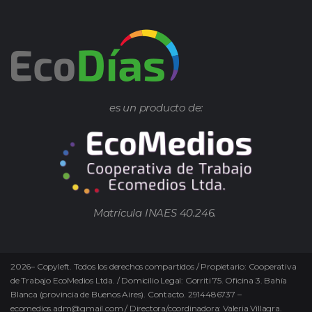
es un producto de:
Matrícula INAES 40.246.
2026
–
Copyleft.
Todos los derechos compartidos / Propietario: Cooperativa
de Trabajo EcoMedios Ltda. / Domicilio Legal: Gorriti 75. Oficina 3. Bahía
Blanca (provincia de Buenos Aires). Contacto. 2914486737 –
ecomedios.adm@gmail.com / Directora/coordinadora: Valeria Villagra.