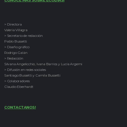
CONOCE MAS SOBRE ECODÍAS!
> Directora
Valeria Villagra
> Secretario de redacción
Pablo Bussetti
> Diseño gráfico
Rodrigo Galán
> Redacción
Silvana Angelicchio, Ivana Barrios y Lucía Argemi
> Difusión en redes sociales
Santiago Bussetti y Camila Bussetti
> Colaboradores
Claudio Eberhardt
CONTACTANOS!