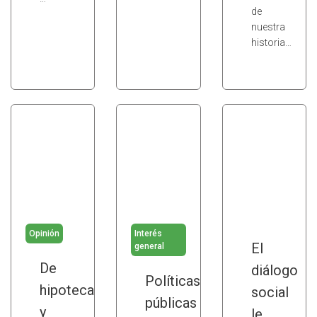
de
nuestra
historia…
Opinión
Interés
El
general
De
diálogo
Políticas
hipotecas
social
públicas
y
le