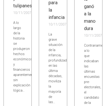
para
tulipanes
ganó
la
10/11/2007
a la
infancia
mano
A lo
10/11/2007
dura
largo
de la
La
10/11/2007
historia
grave
se
situación
Contrariament
produjeron
de la
a lo
hechos
infancia,
que
económicos
profundizada
indicaban
y
en las
las
financieros
última
últimas
aparentemente
décadas,
encuestas
sin
moviliza
pre-
explicación
la
electorales,
lógica…
mayoría
el
de
candidato
las…
de la